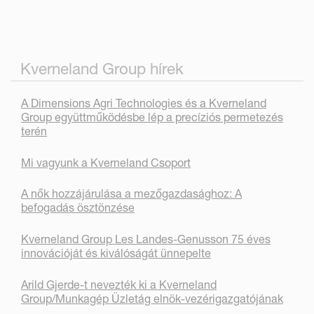
Kverneland Group hírek
A Dimensions Agri Technologies és a Kverneland
Group együttműködésbe lép a precíziós permetezés
terén
Mi vagyunk a Kverneland Csoport
A nők hozzájárulása a mezőgazdasághoz: A
befogadás ösztönzése
Kverneland Group Les Landes-Genusson 75 éves
innovációját és kiválóságát ünnepelte
Arild Gjerde-t nevezték ki a Kverneland
Group/Munkagép Üzletág elnök-vezérigazgatójának