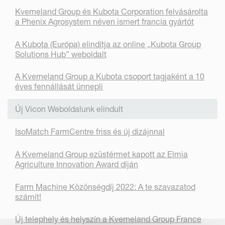
Kverneland Group és Kubota Corporation felvásárolta
a Phenix Agrosystem néven ismert francia gyártót
A Kubota (Európa) elindítja az online „Kubota Group
Solutions Hub” weboldalt
A Kverneland Group a Kubota csoport tagjaként a 10
éves fennállását ünnepli
Új Vicon Weboldalunk elindult
IsoMatch FarmCentre friss és új dizájnnal
A Kverneland Group ezüstérmet kapott az Elmia
Agriculture Innovation Award díján
Farm Machine Közönségdíj 2022: A te szavazatod
számít!
Új telephely és helyszín a Kverneland Group France