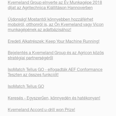
Kverneland Group elnyerte az Év Munkagépe 2018
díjat az Agritechnica Kiállításon Hannoverben
Újdonság! Mostantól könnyebben hozzáférhet
mobolról, otthonról is, az Ön Kverneland vagy Vicon
munkagépének az adatbázisához!
Eredeti Alkatrészek: Keep Your Machine Running!
Bejelentés a Kverneland Group és az Agricon közös
stratégiai partnerségéről
IsoMatch Tellus GO - elfogadták AEF Conformance
Teszten az összes funkciót!
IsoMatch Tellus GO
Keresés - Egyszerűen, könnyedén és hatékonyan!
Kverneland Accord u-drill won Prize!