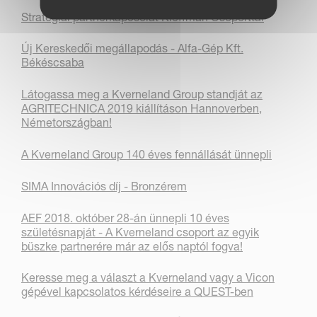
Stratégiai partnerkapcsolat Kleffman Csoporttal
Új Kereskedői megállapodás - Alfa-Gép Kft.
Békéscsaba
Látogassa meg a Kverneland Group standját az
AGRITECHNICA 2019 kiállításon Hannoverben,
Németországban!
A Kverneland Group 140 éves fennállását ünnepli
SIMA Innovációs díj - Bronzérem
AEF 2018. október 28-án ünnepli 10 éves
születésnapját - A Kverneland csoport az egyik
büszke partnerére már az elős naptól fogva!
Keresse meg a választ a Kverneland vagy a Vicon
gépével kapcsolatos kérdéseire a QUEST-ben