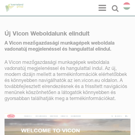
Süti preferenciák
Menu
Select l
Új Vicon Weboldalunk elindult
A Vicon mezőgazdasági munkagépek weboldala
vadonatúj megjelenéssel és hangulattal elindul.
A Vicon mezőgazdasági munkagépek weboldala
vadonatúj megjelenéssel és hangulattal indul. Az új,
modern dizájn mellett a termékinformációk elérhetőbbek
és könnyebben navigálhatók az ien.vicon.eu oldalon. A
továbbfejlesztett elrendezésnek és a frissített navigációs
menünek köszönhetően a látogatók könnyebben és
gyorsabban találhatják meg a termékinformációkat.