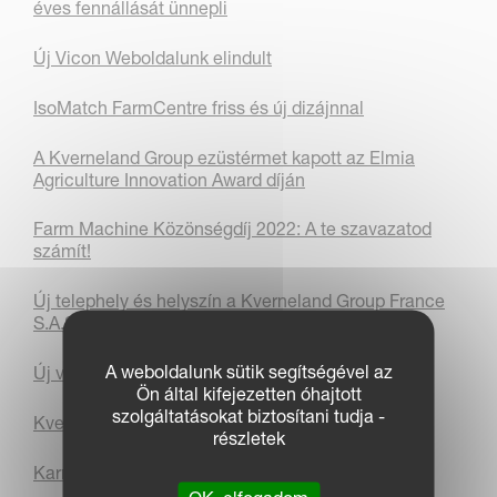
éves fennállását ünnepli
Új Vicon Weboldalunk elindult
IsoMatch FarmCentre friss és új dizájnnal
A Kverneland Group ezüstérmet kapott az Elmia
Agriculture Innovation Award díján
Farm Machine Közönségdíj 2022: A te szavazatod
számít!
Új telephely és helyszín a Kverneland Group France
S.A.S
A weboldalunk sütik segítségével az
Új vezérigazgató és elnök a Kverneland Group-nál
Ön által kifejezetten óhajtott
szolgáltatásokat biztosítani tudja -
Kverneland Group Metz
részletek
Karrierlehetőségek előttünk!