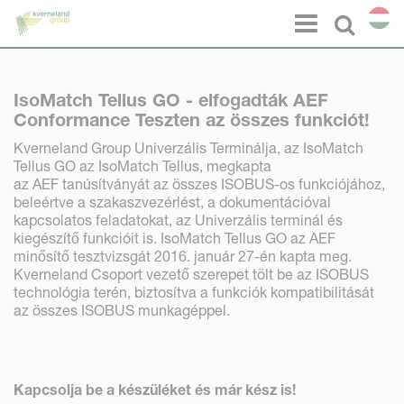
Süti preferenciák
Menu
Select l
IsoMatch Tellus GO - elfogadták AEF
Conformance Teszten az összes funkciót!
Kverneland Group Univerzális Terminálja, az IsoMatch
Tellus GO az IsoMatch Tellus, megkapta
az AEF tanúsítványát az összes ISOBUS-os funkciójához,
beleértve a szakaszvezérlést, a dokumentációval
kapcsolatos feladatokat, az Univerzális terminál és
kiegészítő funkcióit is. IsoMatch Tellus GO az AEF
minősítő tesztvizsgát 2016. január 27-én kapta meg.
Kverneland Csoport vezető szerepet tölt be az ISOBUS
technológia terén, biztosítva a funkciók kompatibilitását
az összes ISOBUS munkagéppel.
Kapcsolja be a készüléket és már kész is!