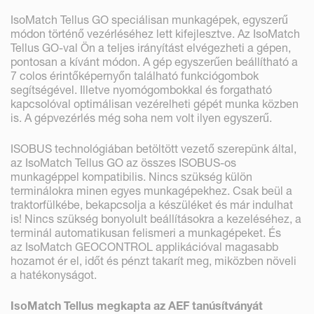
IsoMatch Tellus GO speciálisan munkagépek, egyszerű
módon történő vezérléséhez lett kifejlesztve. Az IsoMatch
Tellus GO-val Ön a teljes irányítást elvégezheti a gépen,
pontosan a kívánt módon. A gép egyszerűen beállítható a
7 colos érintőképernyőn található funkciógombok
segítségével. Illetve nyomógombokkal és forgatható
kapcsolóval optimálisan vezérelheti gépét munka közben
is. A gépvezérlés még soha nem volt ilyen egyszerű.
ISOBUS technológiában betöltött vezető szerepünk által,
az IsoMatch Tellus GO az összes ISOBUS-os
munkagéppel kompatibilis. Nincs szükség külön
terminálokra minen egyes munkagépekhez. Csak beül a
traktorfülkébe, bekapcsolja a készüléket és már indulhat
is! Nincs szükség bonyolult beállításokra a kezeléséhez, a
terminál automatikusan felismeri a munkagépeket. És
az IsoMatch GEOCONTROL applikációval magasabb
hozamot ér el, időt és pénzt takarít meg, miközben növeli
a hatékonyságot.
IsoMatch Tellus megkapta az AEF tanúsítványát