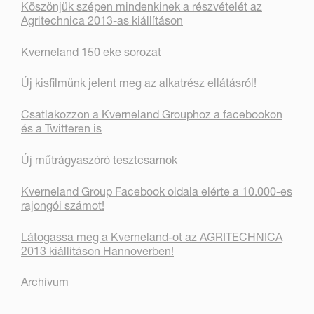
Köszönjük szépen mindenkinek a részvételét az
Agritechnica 2013-as kiállításon
Kverneland 150 eke sorozat
Új kisfilmünk jelent meg az alkatrész ellátásról!
Csatlakozzon a Kverneland Grouphoz a facebookon
és a Twitteren is
Új műtrágyaszóró tesztcsarnok
Kverneland Group Facebook oldala elérte a 10.000-es
rajongói számot!
Látogassa meg a Kverneland-ot az AGRITECHNICA
2013 kiállításon Hannoverben!
Archívum