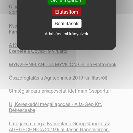
OK, elfogadom
Új vezérigazgató és elnök a Kverneland Group-nál
Elutasítom
2021. január 1-jétől
Beállítások
Kverneland és Vicon munkagépek csatlakoztak a
Farming Simulator-hoz
Adatvédelmi irányelvek
A Kverneland Group ügyvezető igazgatóságának
üzenete a Covid-19 vírusról
MYKVERNELAND és MYVICON Online Platformok
Összefoglalás a Agritechnica 2019 kiállításról!
Stratégiai partnerkapcsolat Kleffman Csoporttal
Új Kereskedői megállapodás - Alfa-Gép Kft.
Békéscsaba
Látogassa meg a Kverneland Group standját az
AGRITECHNICA 2019 kiállításon Hannoverben,