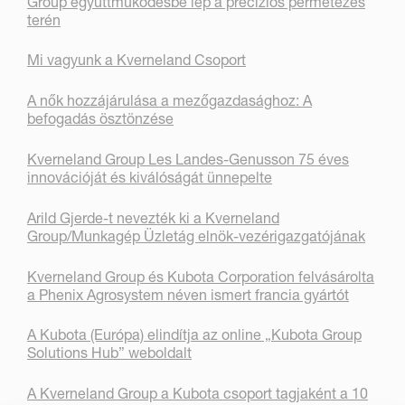
Group együttműködésbe lép a precíziós permetezés
terén
Mi vagyunk a Kverneland Csoport
A nők hozzájárulása a mezőgazdasághoz: A
befogadás ösztönzése
Kverneland Group Les Landes-Genusson 75 éves
innovációját és kiválóságát ünnepelte
Arild Gjerde-t nevezték ki a Kverneland
Group/Munkagép Üzletág elnök-vezérigazgatójának
Kverneland Group és Kubota Corporation felvásárolta
a Phenix Agrosystem néven ismert francia gyártót
A Kubota (Európa) elindítja az online „Kubota Group
Solutions Hub” weboldalt
A Kverneland Group a Kubota csoport tagjaként a 10