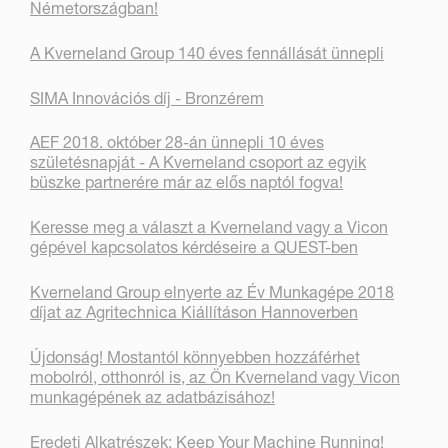
Németországban!
A Kverneland Group 140 éves fennállását ünnepli
SIMA Innovációs díj - Bronzérem
AEF 2018. október 28-án ünnepli 10 éves
születésnapját - A Kverneland csoport az egyik
büszke partnerére már az elős naptól fogva!
Keresse meg a választ a Kverneland vagy a Vicon
gépével kapcsolatos kérdéseire a QUEST-ben
Kverneland Group elnyerte az Év Munkagépe 2018
díjat az Agritechnica Kiállításon Hannoverben
Újdonság! Mostantól könnyebben hozzáférhet
mobolról, otthonról is, az Ön Kverneland vagy Vicon
munkagépének az adatbázisához!
Eredeti Alkatrészek: Keep Your Machine Running!