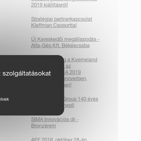
2019 kiállításról!
Stratégiai partnerkapcsolat
Kleffman Csoporttal
Új Kereskedői megállapodás -
Alfa-Gép Kft. Békéscsaba
Látogassa meg a Kverneland
Group standját az
AGRITECHNICA 2019
t szolgáltatásokat
kiállításon Hannoverben,
Németországban!
A Kverneland Group 140 éves
elvek
fennállását ünnepli
SIMA Innovációs díj -
Bronzérem
AEF 2018. október 28-án