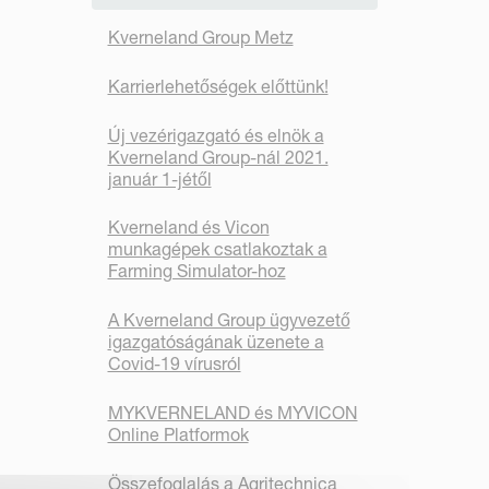
Kverneland Group Metz
Karrierlehetőségek előttünk!
Új vezérigazgató és elnök a
Kverneland Group-nál 2021.
január 1-jétől
Kverneland és Vicon
munkagépek csatlakoztak a
Farming Simulator-hoz
A Kverneland Group ügyvezető
igazgatóságának üzenete a
Covid-19 vírusról
MYKVERNELAND és MYVICON
Online Platformok
Összefoglalás a Agritechnica