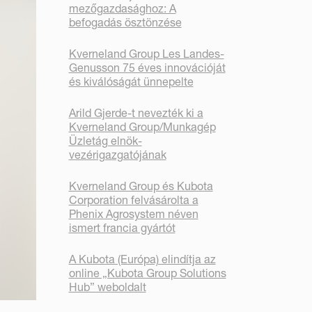
mezőgazdasághoz: A
befogadás ösztönzése
Kverneland Group Les Landes-
Genusson 75 éves innovációját
és kiválóságát ünnepelte
Arild Gjerde-t nevezték ki a
Kverneland Group/Munkagép
Üzletág elnök-
vezérigazgatójának
Kverneland Group és Kubota
Corporation felvásárolta a
Phenix Agrosystem néven
ismert francia gyártót
A Kubota (Európa) elindítja az
online „Kubota Group Solutions
Hub” weboldalt