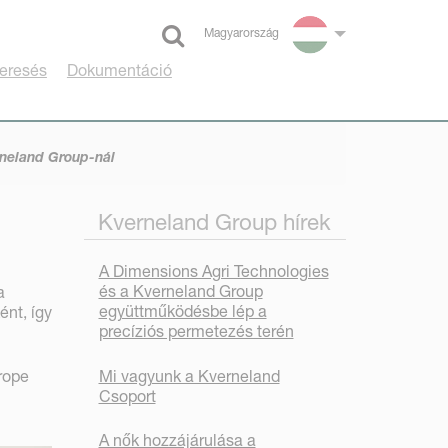
Magyarország
Select language
eresés
Dokumentáció
rneland Group-nál
Kverneland Group hírek
A Dimensions Agri Technologies
és a Kverneland Group
a
együttműködésbe lép a
ént, így
precíziós permetezés terén
Mi vagyunk a Kverneland
rope
Csoport
A nők hozzájárulása a