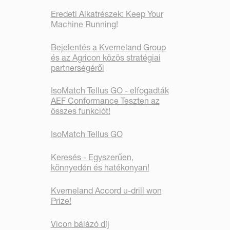
Eredeti Alkatrészek: Keep Your
Machine Running!
Bejelentés a Kverneland Group
és az Agricon közös stratégiai
partnerségéről
IsoMatch Tellus GO - elfogadták
AEF Conformance Teszten az
összes funkciót!
IsoMatch Tellus GO
Keresés - Egyszerűen,
könnyedén és hatékonyan!
Kverneland Accord u-drill won
Prize!
Vicon bálázó díj