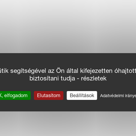
ik segítségével az Ön által kifejezetten óhajtot
biztosítani tudja - részletek
, elfogadom
Elutasítom
Beállítások
Adatvédelmi irány