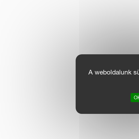
A weboldalunk süt
OK