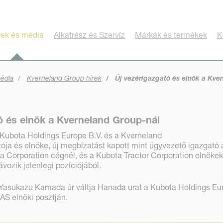
rek és média
Alkatrész és Szervíz
Márkák és termékek
K
média
Kverneland Group hírek
Új vezérigazgató és elnök a Kve
ó és elnök a Kverneland Group-nál
 Kubota Holdings Europe B.V. és a Kverneland
ója és elnöke, új megbízatást kapott mint ügyvezető igazgató 
 Corporation cégnél, és a Kubota Tractor Corporation elnökek
ávozik jelenlegi pozíciójából.
asukazu Kamada úr váltja Hanada urat a Kubota Holdings Eu
 AS elnöki posztján.