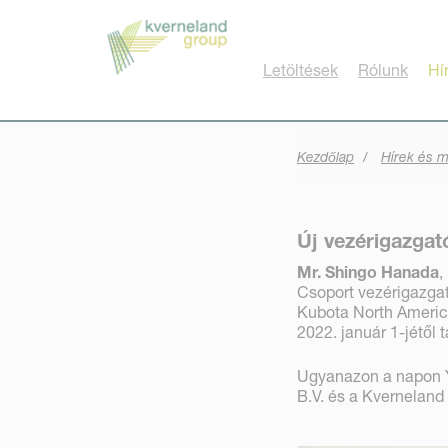
Süti preferenciák
Letöltések
Rólunk
Hí
Kezdőlap
Hírek és 
Új vezérigazgat
Mr. Shingo Hanada
,
Csoport vezérigazgat
Kubota North America
2022. január 1-jétől t
Ugyanazon a napon Y
B.V. és a Kverneland