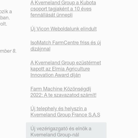
A Kverneland Group a Kubota
csoport tagjaként a 10 éves
ozik a
fennállását ünnepli
kban.
olt.
Új Vicon Weboldalunk elindult
IsoMatch FarmCentre friss és új
dizájnnal
mber 8.
A Kverneland Group ezüstérmet
kapott az Elmia Agriculture
Innovation Award díján
Farm Machine Közönségdíj
2022: A te szavazatod számít!
Új telephely és helyszín a
Kverneland Group France S.A.S
Új vezérigazgató és elnök a
Kverneland Group-nál