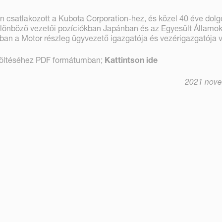
csatlakozott a Kubota Corporation-hez, és közel 40 éve dolg
ülönböző vezetői pozíciókban Japánban és az Egyesült Államo
an a Motor részleg ügyvezető igazgatója és vezérigazgatója v
töltéséhez PDF formátumban;
Kattintson ide
2021 nove