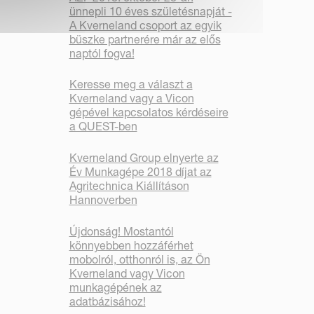
ünnepli 10 éves születésnapját -
A Kverneland csoport az egyik
büszke partnerére már az elős
naptól fogva!
Keresse meg a választ a
Kverneland vagy a Vicon
gépével kapcsolatos kérdéseire
a QUEST-ben
Kverneland Group elnyerte az
Év Munkagépe 2018 díjat az
Agritechnica Kiállításon
Hannoverben
Újdonság! Mostantól
könnyebben hozzáférhet
mobolról, otthonról is, az Ön
Kverneland vagy Vicon
munkagépének az
adatbázisához!