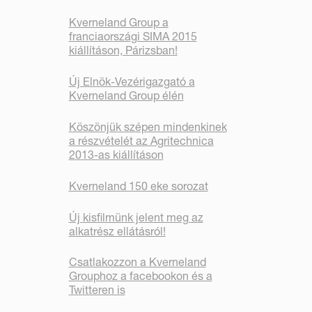
Kverneland Group a
franciaországi SIMA 2015
kiállításon, Párizsban!
Új Elnök-Vezérigazgató a
Kverneland Group élén
Köszönjük szépen mindenkinek
a részvételét az Agritechnica
2013-as kiállításon
Kverneland 150 eke sorozat
Új kisfilmünk jelent meg az
alkatrész ellátásról!
Csatlakozzon a Kverneland
Grouphoz a facebookon és a
Twitteren is