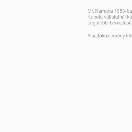
Mr. Kamada 1983-ban 
Kubota vállalatnál k
Legutóbbi beosztásáb
A sajtóközlemény le