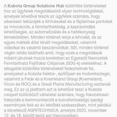
A
Kubota Group Solutions Hub
különféle történeteket
hoz az ügyfelek megoldásairól olyan technológiákkal,
amelyek lehetővé teszik az ügyfelek számára, hogy
sikeresen leküzdjék a kihívásokat és a fájdalmas pontokat
az innovációk, a fenntarthatóság, a kapcsolódási
lehetőségek, az automatizálás és a hatékonyság
témakörében. Minden történet leírja a kihívást, és az
egyes márkák által kínált megoldásokat, valamint
videókat és vásárlói beszámolókat. Sőt, minden történet
végén leírás található arról, hogy ezek a megoldások
miként járulnak hozzá konkrétan az Egyesült Nemzetek
Fenntartható Fejlődési Céljainak (SDG-k) eléréséhez. A
látogatók különféle történeteket fedezhetnek fel,
amelyeket a Kubota traktor-, építőipari és motorrészlegei,
valamint a Fede és a Kverneland Group (Kverneland,
Vicon és ROC) és a Great Plains Manufacturing osztanak
meg. Ez az új platform azt is lehetővé teszi a Kubota
csoport különböző vállalatai számára, hogy fokozatosan
fokozzák a kommunikációt a kulcsfontosságú iparági
események felé az év későbbi szakaszában, mint például
a következő AGRITECHNICA, amelyre 2023. november
12. és 18. között kerül sor Hannoverben,