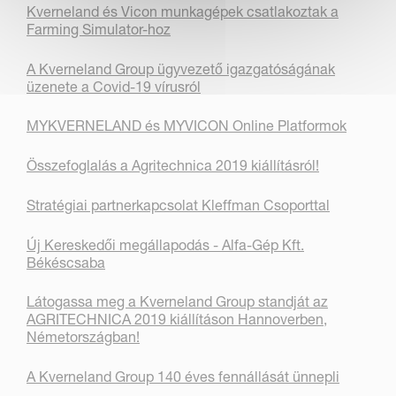
Kverneland és Vicon munkagépek csatlakoztak a
Farming Simulator-hoz
A Kverneland Group ügyvezető igazgatóságának
üzenete a Covid-19 vírusról
MYKVERNELAND és MYVICON Online Platformok
Összefoglalás a Agritechnica 2019 kiállításról!
Stratégiai partnerkapcsolat Kleffman Csoporttal
Új Kereskedői megállapodás - Alfa-Gép Kft.
Békéscsaba
Látogassa meg a Kverneland Group standját az
AGRITECHNICA 2019 kiállításon Hannoverben,
Németországban!
A Kverneland Group 140 éves fennállását ünnepli