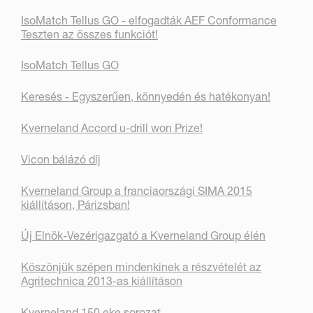
IsoMatch Tellus GO - elfogadták AEF Conformance
Teszten az összes funkciót!
IsoMatch Tellus GO
Keresés - Egyszerűen, könnyedén és hatékonyan!
Kverneland Accord u-drill won Prize!
Vicon bálázó díj
Kverneland Group a franciaországi SIMA 2015
kiállításon, Párizsban!
Új Elnök-Vezérigazgató a Kverneland Group élén
Köszönjük szépen mindenkinek a részvételét az
Agritechnica 2013-as kiállításon
Kverneland 150 eke sorozat