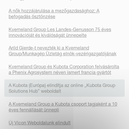
A nők hozzájárulása a mezőgazdasághoz: A
befogadás ösztönzése
Kverneland Group Les Landes-Genusson 75 éves
innovációját és kiválóságát ünnepelte
Arild Gjerde-t nevezték ki a Kverneland
Group/Munkagép Üzletág elnök-vezérigazgatójának
Kverneland Group és Kubota Corporation felvásárolta
a Phenix Agrosystem néven ismert francia gyártót
A Kubota (Európa) elindítja az online „Kubota Group
Solutions Hub” weboldalt
A Kverneland Group a Kubota csoport tagjaként a 10
éves fennállását ünnepli
Új Vicon Weboldalunk elindult