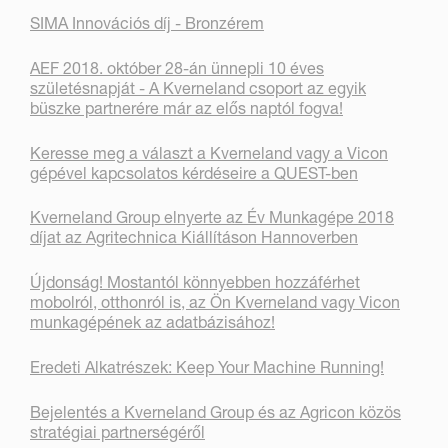
SIMA Innovációs díj - Bronzérem
AEF 2018. október 28-án ünnepli 10 éves
születésnapját - A Kverneland csoport az egyik
büszke partnerére már az elős naptól fogva!
Keresse meg a választ a Kverneland vagy a Vicon
gépével kapcsolatos kérdéseire a QUEST-ben
Kverneland Group elnyerte az Év Munkagépe 2018
díjat az Agritechnica Kiállításon Hannoverben
Újdonság! Mostantól könnyebben hozzáférhet
mobolról, otthonról is, az Ön Kverneland vagy Vicon
munkagépének az adatbázisához!
Eredeti Alkatrészek: Keep Your Machine Running!
Bejelentés a Kverneland Group és az Agricon közös
stratégiai partnerségéről