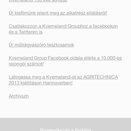
Új kisfilmünk jelent meg az alkatrész ellátásról!
Csatlakozzon a Kverneland Grouphoz a facebookon
és a Twitteren is
Új műtrágyaszóró tesztcsarnok
Kverneland Group Facebook oldala elérte a 10.000-es
rajongói számot!
Látogassa meg a Kverneland-ot az AGRITECHNICA
2013 kiállításon Hannoverben!
Archívum
Bejelentkezés a Portálra