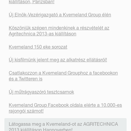
kiállításon, Párizsban!
Új Elnök-Vezérigazgató a Kverneland Group élén
Köszönjük szépen mindenkinek a részvételét az
Agritechnica 2013-as kiállításon
Kverneland 150 eke sorozat
Új kisfilmünk jelent meg az alkatrész ellátásról!
Csatlakozzon a Kverneland Grouphoz a facebookon
és a Twitteren is
Új műtrágyaszóró tesztcsarnok
Kverneland Group Facebook oldala elérte a 10.000-es
rajongói számot!
Látogassa meg a Kverneland-ot az AGRITECHNICA
2013 kiállításon Hannoverben!