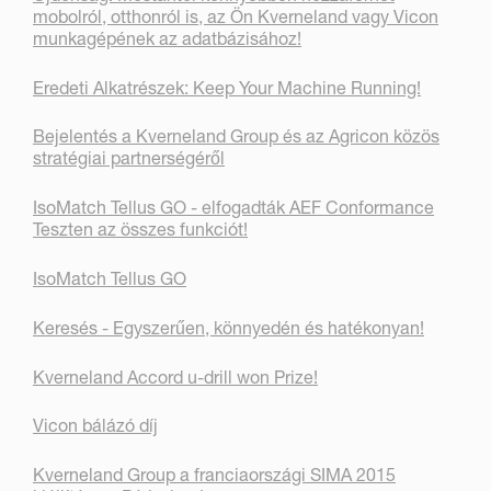
mobolról, otthonról is, az Ön Kverneland vagy Vicon
munkagépének az adatbázisához!
Eredeti Alkatrészek: Keep Your Machine Running!
Bejelentés a Kverneland Group és az Agricon közös
stratégiai partnerségéről
IsoMatch Tellus GO - elfogadták AEF Conformance
Teszten az összes funkciót!
IsoMatch Tellus GO
Keresés - Egyszerűen, könnyedén és hatékonyan!
Kverneland Accord u-drill won Prize!
Vicon bálázó díj
Kverneland Group a franciaországi SIMA 2015