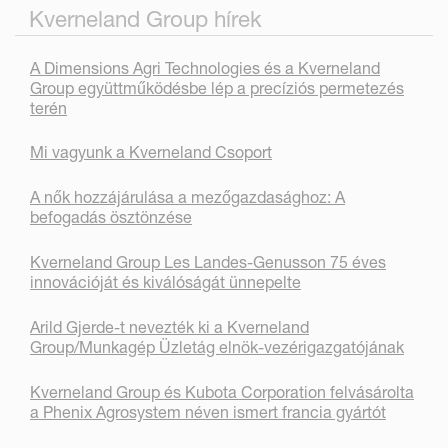
Kverneland Group hírek
A Dimensions Agri Technologies és a Kverneland
Group együttműködésbe lép a precíziós permetezés
terén
Mi vagyunk a Kverneland Csoport
A nők hozzájárulása a mezőgazdasághoz: A
befogadás ösztönzése
Kverneland Group Les Landes-Genusson 75 éves
innovációját és kiválóságát ünnepelte
Arild Gjerde-t nevezték ki a Kverneland
Group/Munkagép Üzletág elnök-vezérigazgatójának
Kverneland Group és Kubota Corporation felvásárolta
a Phenix Agrosystem néven ismert francia gyártót