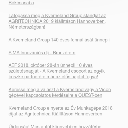
Békéscsaba
Látogassa meg a Kverneland Group standját az
AGRITECHNICA 2019 kiállításon Hannoverben,
Németországban!
A Kverneland Group 140 éves fennállását ünnepli
SIMA Innovációs díj - Bronzérem
AEF 2018. október 28-án ünnepli 10 éves
születésnapját - A Kverneland csoport az egyik
büszke partnerére már az elős naptól fogva!
Keresse meg a választ a Kverneland vagy a Vicon
gépével kapcsolatos kérdéseire a QUEST-ben
Kverneland Group elnyerte az Év Munkagépe 2018
díjat az Agritechnica Kiállításon Hannoverben
Újdonság! Mostantól könnyebben hozzáférhet