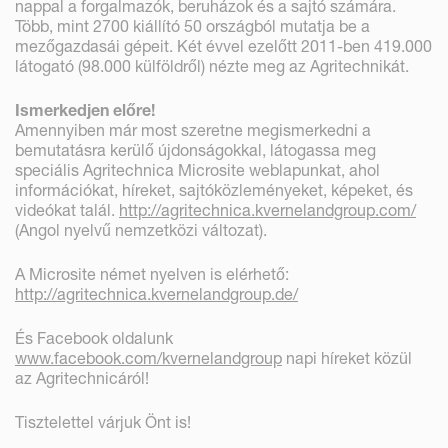
nappal a forgalmazók, beruházok és a sajtó számára.
Több, mint 2700 kiállító 50 országból mutatja be a
mezőgazdasái gépeit. Két évvel ezelőtt 2011-ben 419.000
látogató (98.000 külföldről) nézte meg az Agritechnikát.
Ismerkedjen előre!
Amennyiben már most szeretne megismerkedni a
bemutatásra kerülő újdonságokkal, látogassa meg
speciális Agritechnica Microsite weblapunkat, ahol
információkat, híreket, sajtóközleményeket, képeket, és
videókat talál.
http://agritechnica.kvernelandgroup.com/
(Angol nyelvű nemzetközi változat).
A Microsite német nyelven is elérhető:
http://agritechnica.kvernelandgroup.de/
És Facebook oldalunk
www.facebook.com/kvernelandgroup
napi híreket közül
az Agritechnicáról!
Tisztelettel várjuk Önt is!