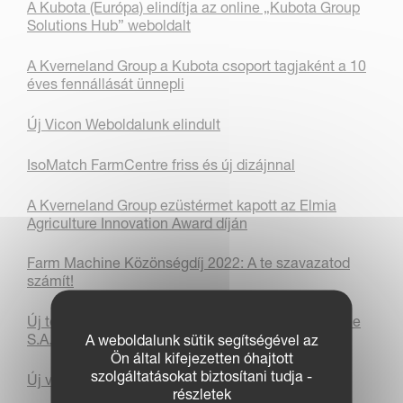
A Kubota (Európa) elindítja az online „Kubota Group
Solutions Hub” weboldalt
A Kverneland Group a Kubota csoport tagjaként a 10
éves fennállását ünnepli
Új Vicon Weboldalunk elindult
IsoMatch FarmCentre friss és új dizájnnal
A Kverneland Group ezüstérmet kapott az Elmia
Agriculture Innovation Award díján
Farm Machine Közönségdíj 2022: A te szavazatod
számít!
Új telephely és helyszín a Kverneland Group France
S.A.S
A weboldalunk sütik segítségével az
Ön által kifejezetten óhajtott
szolgáltatásokat biztosítani tudja -
Új vezérigazgató és elnök a Kverneland Group-nál
részletek