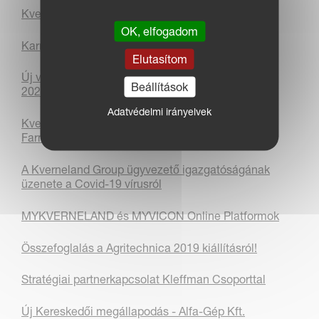
Kverneland Group Metz
OK, elfogadom
Karrierlehetőségek előttünk!
Elutasítom
Új vezérigazgató és elnök a Kverneland Group-nál
Beállítások
2021. január 1-jétől
Adatvédelmi irányelvek
Kverneland és Vicon munkagépek csatlakoztak a
Farming Simulator-hoz
A Kverneland Group ügyvezető igazgatóságának
üzenete a Covid-19 vírusról
MYKVERNELAND és MYVICON Online Platformok
Összefoglalás a Agritechnica 2019 kiállításról!
Stratégiai partnerkapcsolat Kleffman Csoporttal
Új Kereskedői megállapodás - Alfa-Gép Kft.