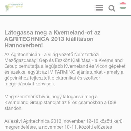
Süti preferenciák
Menu
Select l
Látogassa meg a Kverneland-ot az
AGRITECHNICA 2013 kiállításon
Hannoverben!
Az Agritechnicán - a világ vezető Nemzetközi
Mezőgazdasági Gép és Eszköz Kiállítása - a Kverneland
Group bemutatja a legújabb Kverneland és Vicon gépeket
és ezekkel együtt az iM FARMING ajánlatunkat - amely a
gépeinkhez fejlesztett elektronikai és szoftver
megoldásokat képviseli.
Meg szeretnénk hívni, hogy látogassa meg a
Kverneland Group standját az 5-ös csarnokban a D38
standon.
Az ezévi Agritechnica 2013. november 12-16 között kerül
megrendelésre, a november 10-11. közötti előzetes