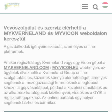
Süti preferenciák
Menu
Select l
Vevőszolgálat és szervíz elérhető a
MYKVERNELAND és MYVICON weboldalon
keresztül
A gazdálkodók igényeire szabott, személyes online
platformok.
Amikor regisztrál egy Kverneland vagy egy Vicon gépet a
MY.KVERNELAND.COM
/
MY.VICON.EU
webhelyen, az
ügyfelek élvezhetik a Kverneland Group online
szolgáltatási eszközeinek könnyű elérhetőségét, amelyek
segítenek a mezőgazdasági termelőknek a legtöbbet
kihozni a gépvásárlásból, például a kezelési utasítások és
az alkatrész katalógusok kézikönyvei, videók és a GYIK a
regisztrált gépekhez. Az online portálok egy helyen
segítenek bárhol és bármikor.