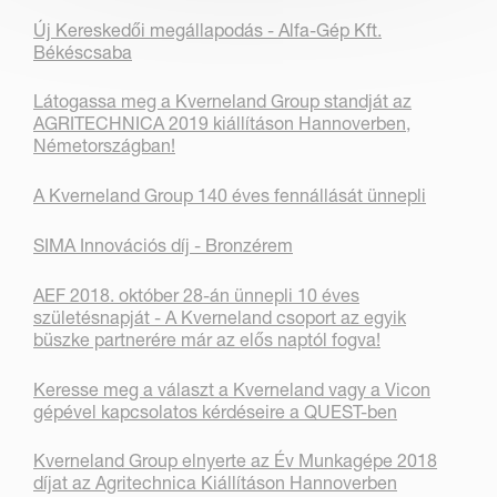
Új Kereskedői megállapodás - Alfa-Gép Kft.
Békéscsaba
Látogassa meg a Kverneland Group standját az
AGRITECHNICA 2019 kiállításon Hannoverben,
Németországban!
A Kverneland Group 140 éves fennállását ünnepli
SIMA Innovációs díj - Bronzérem
AEF 2018. október 28-án ünnepli 10 éves
születésnapját - A Kverneland csoport az egyik
büszke partnerére már az elős naptól fogva!
Keresse meg a választ a Kverneland vagy a Vicon
gépével kapcsolatos kérdéseire a QUEST-ben
Kverneland Group elnyerte az Év Munkagépe 2018
díjat az Agritechnica Kiállításon Hannoverben