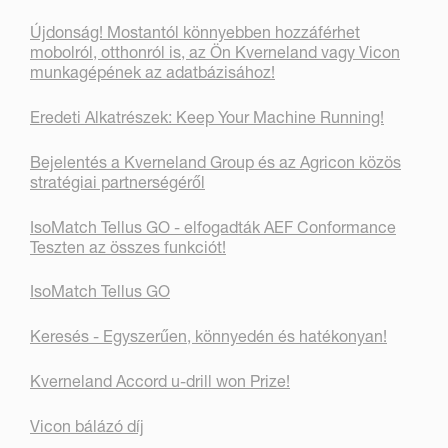
Újdonság! Mostantól könnyebben hozzáférhet
mobolról, otthonról is, az Ön Kverneland vagy Vicon
munkagépének az adatbázisához!
Eredeti Alkatrészek: Keep Your Machine Running!
Bejelentés a Kverneland Group és az Agricon közös
stratégiai partnerségéről
IsoMatch Tellus GO - elfogadták AEF Conformance
Teszten az összes funkciót!
IsoMatch Tellus GO
Keresés - Egyszerűen, könnyedén és hatékonyan!
Kverneland Accord u-drill won Prize!
Vicon bálázó díj