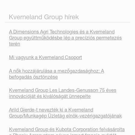
Kverneland Group hírek
A Dimensions Agri Technologies és a Kverneland
Group együttműködésbe lép a precíziós permetezés
terén
Mi vagyunk a Kverneland Csoport
A nők hozzájárulása a mezőgazdasághoz: A
befogadás ösztönzése
Kverneland Group Les Landes-Genusson 75 éves
innovációját és kiválóságát ünnepelte
Arild Gjerde-t nevezték ki a Kverneland
Group/Munkagép Üzletág elnök-vezérigazgatójának
Kverneland Group és Kubota Corporation felvásárolta