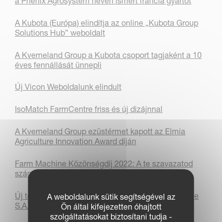
a Phenix Agrosystem néven ismert francia gyártót
A Kubota (Európa) elindítja az online „Kubota Group
Solutions Hub” weboldalt
A Kverneland Group a Kubota csoport tagjaként a 10
éves fennállását ünnepli
Új Vicon Weboldalunk elindult
IsoMatch FarmCentre friss és új dizájnnal
A Kverneland Group ezüstérmet kapott az Elmia
Agriculture Innovation Award díján
Farm Machine Közönségdíj 2022: A te szavazatod
számít!
Új telephely és helyszín a Kverneland Group France
A weboldalunk sütik segítségével az
S.A.S
Ön által kifejezetten óhajtott
szolgáltatásokat biztosítani tudja -