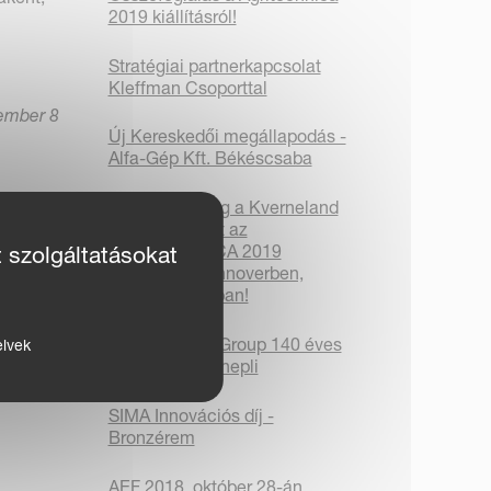
2019 kiállításról!
Stratégiai partnerkapcsolat
Kleffman Csoporttal
ember 8
Új Kereskedői megállapodás -
Alfa-Gép Kft. Békéscsaba
Látogassa meg a Kverneland
Group standját az
AGRITECHNICA 2019
t szolgáltatásokat
kiállításon Hannoverben,
Németországban!
A Kverneland Group 140 éves
elvek
fennállását ünnepli
SIMA Innovációs díj -
Bronzérem
AEF 2018. október 28-án