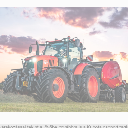
árakozással tekint a jövőbe, továbbra is a Kubota csoport tagj