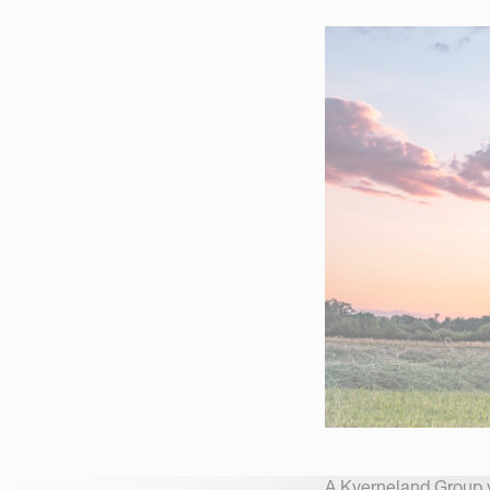
A Kverneland Group v