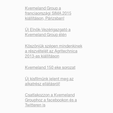
Kverneland Group a
franciaországi SIMA 2015
kiállításon, Párizsban!
Új Elnök-Vezérigazgató a
Kverneland Group élén
Köszönjük szépen mindenkinek
a részvételét az Agritechnica
2013-as kiállításon
Kverneland 150 eke sorozat
Új kisfilmünk jelent meg az
alkatrész ellátásról!
Csatlakozzon a Kverneland
Grouphoz a facebookon és a
Twitteren is