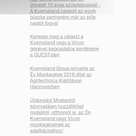
ünnepli 10 éves születésnapját -
A Kverneland csoport az egyik
büszke partnerére már az elős
naptól fogva!
Keresse meg a választ a
Kverneland vagy a Vicon
gépével kapcsolatos kérdéseire
a QUEST-ben
Kverneland Group elnyerte az
Év Munkagépe 2018 díjat az
Agritechnica Kiállításon
Hannoverben
Újdonság! Mostantól
könnyebben hozzáférhet
mobolról, otthonról is, az Ön
Kverneland vagy Vicon
munkagépének az
adatbázisához!