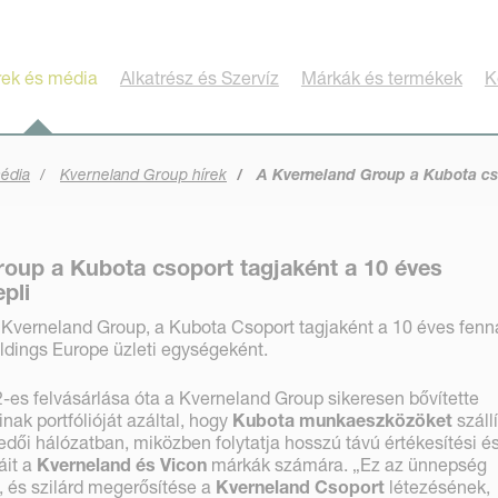
rek és média
Alkatrész és Szervíz
Márkák és termékek
K
média
Kverneland Group hírek
A Kverneland Group a Kubota cso
oup a Kubota csoport tagjaként a 10 éves
pli
Kverneland Group, a Kubota Csoport tagjaként a 10 éves fenná
ldings Europe üzleti egységeként.
es felvásárlása óta a Kverneland Group sikeresen bővítette
k portfólióját azáltal, hogy
Kubota munkaeszközöket
szállí
ői hálózatban, miközben folytatja hosszú távú értékesítési é
áit a
Kverneland és Vicon
márkák számára. „Ez az ünnepség
 és szilárd megerősítése a
Kverneland Csoport
létezésének,