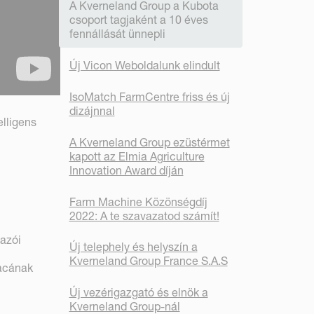
A Kverneland Group a Kubota
csoport tagjaként a 10 éves
fennállását ünnepli
Új Vicon Weboldalunk elindult
IsoMatch FarmCentre friss és új
dizájnnal
lligens
A Kverneland Group ezüstérmet
kapott az Elmia Agriculture
Innovation Award díján
Farm Machine Közönségdíj
2022: A te szavazatod számít!
azói
Új telephely és helyszín a
Kverneland Group France S.A.S
iacának
Új vezérigazgató és elnök a
Kverneland Group-nál