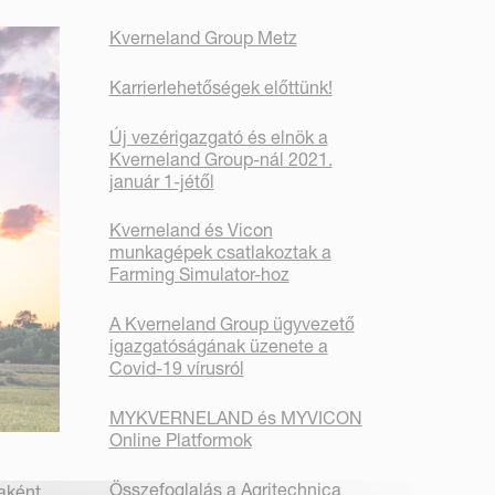
Kverneland Group Metz
Karrierlehetőségek előttünk!
Új vezérigazgató és elnök a
Kverneland Group-nál 2021.
január 1-jétől
Kverneland és Vicon
munkagépek csatlakoztak a
Farming Simulator-hoz
A Kverneland Group ügyvezető
igazgatóságának üzenete a
Covid-19 vírusról
MYKVERNELAND és MYVICON
Online Platformok
Összefoglalás a Agritechnica
aként,