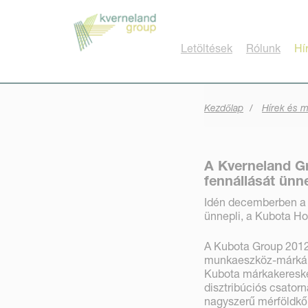
Süti preferenciák
Letöltések
Rólunk
Hí
Kezdőlap
Hírek és 
A Kverneland Gr
fennállását ünne
Idén decemberben a 
ünnepli, a Kubota Ho
A Kubota Group 2012-
munkaeszköz-márkáina
Kubota márkakeresked
disztribúciós csatorn
nagyszerű mérföldkő,