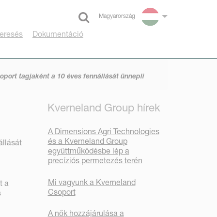
Magyarország
Select language
eresés
Dokumentáció
port tagjaként a 10 éves fennállását ünnepli
Kverneland Group hírek
A Dimensions Agri Technologies
és a Kverneland Group
llását
együttműködésbe lép a
precíziós permetezés terén
Mi vagyunk a Kverneland
t a
Csoport
s
A nők hozzájárulása a