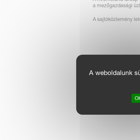
a mezőgazdasági üzle
A sajtóközlemény le
A weboldalunk süt
OK