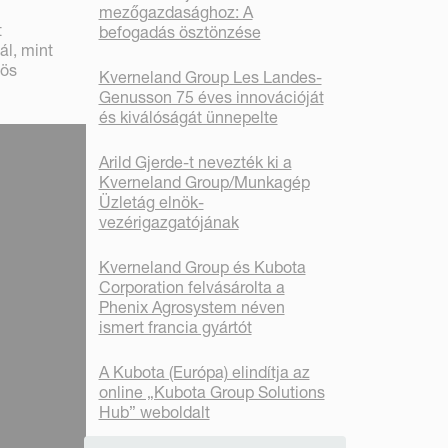
mezőgazdasághoz: A
t
befogadás ösztönzése
ál, mint
zös
Kverneland Group Les Landes-
Genusson 75 éves innovációját
és kiválóságát ünnepelte
Arild Gjerde-t nevezték ki a
Kverneland Group/Munkagép
Üzletág elnök-
vezérigazgatójának
Kverneland Group és Kubota
Corporation felvásárolta a
Phenix Agrosystem néven
ismert francia gyártót
A Kubota (Európa) elindítja az
online „Kubota Group Solutions
Hub” weboldalt