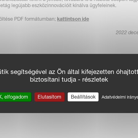
tág legújabb eszközinnovációit kínálva ügyfeleinek.
töltése PDF formátumban;
kattintson ide
2022 dec
ik segítségével az Ön által kifejezetten óhajtot
biztosítani tudja - részletek
, elfogadom
Elutasítom
Beállítások
Adatvédelmi irány