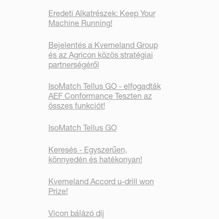
Eredeti Alkatrészek: Keep Your
Machine Running!
Bejelentés a Kverneland Group
és az Agricon közös stratégiai
partnerségéről
IsoMatch Tellus GO - elfogadták
AEF Conformance Teszten az
összes funkciót!
IsoMatch Tellus GO
Keresés - Egyszerűen,
könnyedén és hatékonyan!
Kverneland Accord u-drill won
Prize!
Vicon bálázó díj