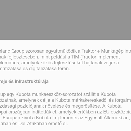
eland Group szorosan együttműködik a Traktor + Munkagép inte
k fejlesztésében, mint például a TIM (Tractor Implement
ematics, amelyek közös fejlesztéseket hajtanak végre a
izálása és digitalizálása terén.
eje és infrastruktúrája
up egy Kubota munkaeszköz-sorozatot szállít a Kubota
ózatnak, amelynek célja a Kubota márkakereskedői és forgalm
dasági pozíciójának növelése és megerősítése. A Kubota
pai országban indították el, amelyek értékben az EU eszközp
e. Európán kívül a Kubota Implements az Egyesült Államokban,
ában és Dél-Afrikában érhető el.