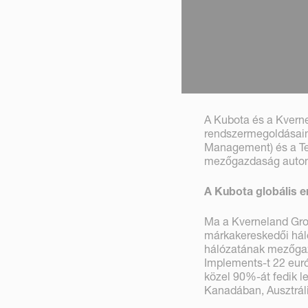
A Kubota és a Kvern
rendszermegoldásaina
Management) és a Tel
mezőgazdaság automat
A Kubota globális er
Ma a Kverneland Gro
márkakereskedői hál
hálózatának mezőgaz
Implements-t 22 euró
közel 90%-át fedik l
Kanadában, Ausztráli