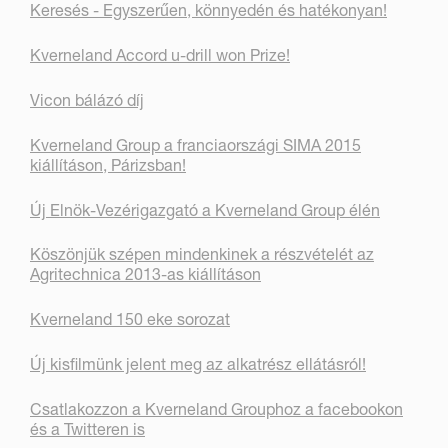
Keresés - Egyszerűen, könnyedén és hatékonyan!
Kverneland Accord u-drill won Prize!
Vicon bálázó díj
Kverneland Group a franciaországi SIMA 2015
kiállításon, Párizsban!
Új Elnök-Vezérigazgató a Kverneland Group élén
Köszönjük szépen mindenkinek a részvételét az
Agritechnica 2013-as kiállításon
Kverneland 150 eke sorozat
Új kisfilmünk jelent meg az alkatrész ellátásról!
Csatlakozzon a Kverneland Grouphoz a facebookon
és a Twitteren is