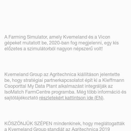
A Farming Simulator, amely Kverneland és a Vicon
gépeket mutatott be, 2020-ban fog megjelenni, egy kis
előzetes a szimulátorból nagyon népszerű volt!
Kverneland Group az Agritechnica kiállításon jelentette
be, hogy stratégiai partnerkapcsolatot épít ki a Kleffmann
Csoporttal My Data Plant alkalmazást integrálják az
IsoMatch FarmCentre programba. Még több információ és
sajtótájékoztató
részletekért kattintson ide (EN)
.
KÖSZÖNJÜK SZÉPEN mindenkinek, hogy meglátogatták
a Kverneland Group standját az Agritechnica 2019