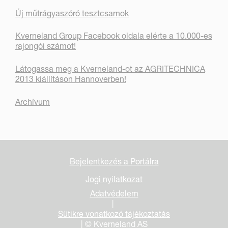
Új műtrágyaszóró tesztcsarnok
Kverneland Group Facebook oldala elérte a 10.000-es
rajongói számot!
Látogassa meg a Kverneland-ot az AGRITECHNICA
2013 kiállításon Hannoverben!
Archívum
Bejelentkezés a Portálra
Jogi nyilatkozat
Adatvédelem
|
Sütikre vonatkozó tájékoztatás
| © Kverneland AS