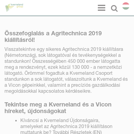
Süti preferenciák
Menu
Select l
Összefoglalás a Agritechnica 2019
kiállításról!
Visszatekintve egy sikeres Agritechnica 2019 kiállításra
(Németország), sok látogatóval és tevékenységekkel a
standunkon! Összességében 450 000 ember látogatta
meg a rendezvényt, ezek közül 130 000 - a nemzetközi
látogató. Örömmel fogadtuk a Kverneland Csoport
standunkon a sok látogatót, válaszoltunk a Kverneland és
a Vicon gépeinkkel, valamint a precíziós gazdálkodási
megoldásokkal kapcsolatos kérdéseikre.
Tekintse meg a Kverneland és a Vicon
híreket, újdonságokat
Kíváncsi a Kverneland Újdonságaira,
amelyeket az Agritechnica 2019 kiállításon
muttatunk be?
További Részletek (EN)