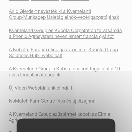
Arild Gjerde-t nevezték ki a Kverneland
Group/Munkagép Üzletág elnök-vezérigazgatójának
Kverneland Group és Kubota Corporation felvásárolta
a Phenix Agrosystem néven ismert francia gyártót
A Kubota (Európa) elindítja az online „Kubota Group
Solutions Hub” weboldalt
A Kverneland Group a Kubota csoport tagjaként a 10
éves fennállását ünnepli
Új Vicon Weboldalunk elindult
IsoMatch FarmCentre friss és új dizájnnal
A Kverneland Group ezüstérmet kapott az Elmia
Agriculture Innovation Award díján