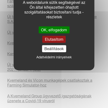
Farm Machine Közönségdíj 2022: A te szavazatod
A weboldalunk sütik segítségével az
számít!
Ön által kifejezetten óhajtott
szolgáltatásokat biztosítani tudja -
Új telephely és helyszín a Kverneland Group France
részletek
S.A.S
OK, elfogadom
Új vezérigazgató és elnök a Kverneland Group-nál
Elutasítom
Kverneland Group Metz
Beállítások
Karrierlehetőségek előttünk!
Adatvédelmi irányelvek
Új vezérigazgató és elnök a Kverneland Group-nál
2021. január 1-jétől
Kverneland és Vicon munkagépek csatlakoztak a
Farming Simulator-hoz
A Kverneland Group ügyvezető igazgatóságának
üzenete a Covid-19 vírusról