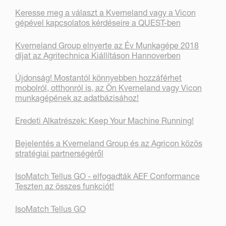
Keresse meg a választ a Kverneland vagy a Vicon
gépével kapcsolatos kérdéseire a QUEST-ben
Kverneland Group elnyerte az Év Munkagépe 2018
díjat az Agritechnica Kiállításon Hannoverben
Újdonság! Mostantól könnyebben hozzáférhet
mobolról, otthonról is, az Ön Kverneland vagy Vicon
munkagépének az adatbázisához!
Eredeti Alkatrészek: Keep Your Machine Running!
Bejelentés a Kverneland Group és az Agricon közös
stratégiai partnerségéről
IsoMatch Tellus GO - elfogadták AEF Conformance
Teszten az összes funkciót!
IsoMatch Tellus GO