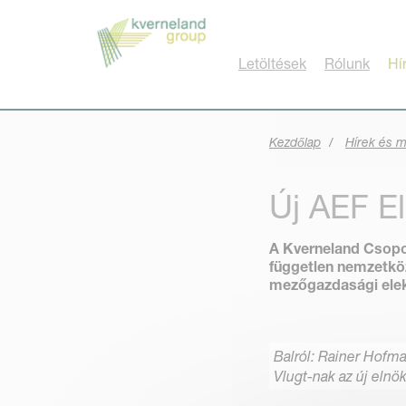
Süti preferenciák
Letöltések
Rólunk
Hí
Kezdőlap
Hírek és 
Új AEF E
A Kverneland Csoport
független nemzetköz
mezőgazdasági elek
Balról: Rainer Hofma
Vlugt-nak az új elnö