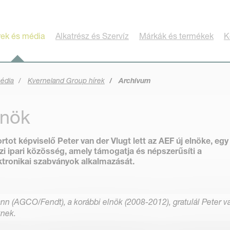
rek és média
Alkatrész és Szervíz
Márkák és termékek
K
média
Kverneland Group hírek
Archívum
lnök
ot képviselő Peter van der Vlugt lett az AEF új elnöke, egy
i ipari közösség, amely támogatja és népszerűsíti a
tronikai szabványok alkalmazását.
nn (AGCO/Fendt), a korábbi elnök (2008-2012), gratulál Peter v
knek.