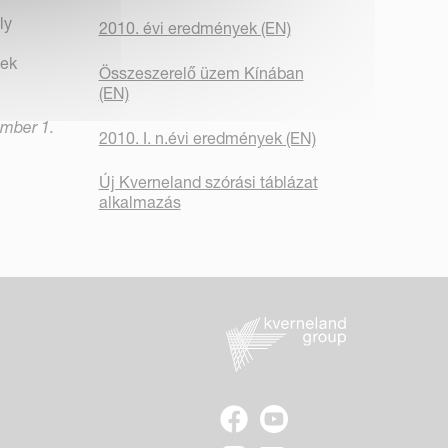
ly
2010. évi eredmények (EN)
kek
Összeszerelő üzem Kínában
(EN)
mber 1.
2010. I. n.évi eredmények (EN)
Új Kverneland szórási táblázat
alkalmazás