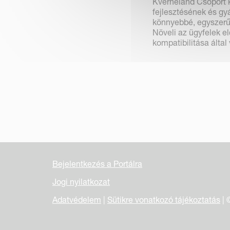
Kverneland Csoport k
fejlesztésének és g
könnyebbé, egyszerű
Növeli az ügyfelek 
kompatibilitása által 
Bejelentkezés a Portálra
Jogi nyilatkozat
Adatvédelem
|
Sütikre vonatkozó tájékoztatás
| 