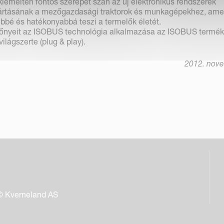
iemelten fontos szerepet szán az új elektronikus rendszerek
yártásának a mezőgazdasági traktorok és munkagépekhez, ame
bbé és hatékonyabbá teszi a termelők életét.
előnyeit az ISOBUS technológia alkalmazása az ISOBUS termé
világszerte (plug & play).
2012. nove
© Kverneland AS