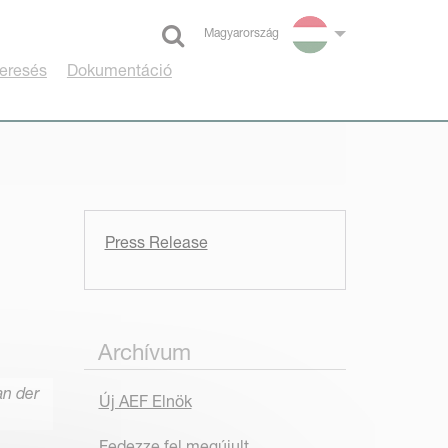
Magyarország
Select language
eresés
Dokumentáció
Press Release
Archívum
an der
Új AEF Elnök
Fedezze fel megújult