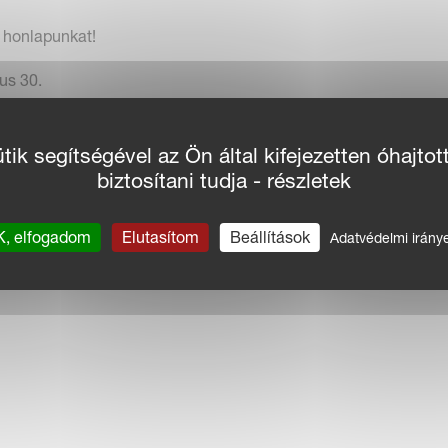
 honlapunkat!
us 30.
ik segítségével az Ön által kifejezetten óhajtot
biztosítani tudja - részletek
, elfogadom
Elutasítom
Beállítások
Adatvédelmi irány