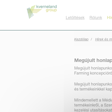
Süti preferenciák
Letöltések
Rólunk
Hí
Kezdőlap
Hírek és 
Megújult honla
Megújult honlapunko
Farming koncepcióról 
Megújult honlapunko
és termékeinkkel ka
Mindemellett a Média
termékeinkről, a Sze
kezelési utasításokat