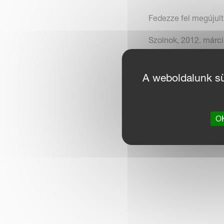
Fedezze fel megújult
Szolnok, 2012. márci
A weboldalunk süt
OK