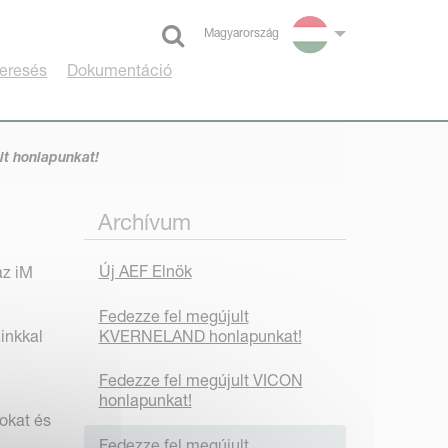
Magyarország
Select language
eresés
Dokumentáció
lt honlapunkat!
Archívum
Új AEF Elnök
az iM
Fedezze fel megújult
KVERNELAND honlapunkat!
inkkal
Fedezze fel megújult VICON
honlapunkat!
okat és
Fedezze fel megújult