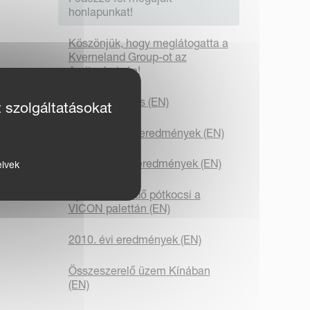
honlapunkat!
Köszönjük, hogy meglátogatta a
Kverneland Group-ot az
Agritechnicán!
Éves közgyűlés (EN)
t szolgáltatásokat
2010. III. n.évi eredmények (EN)
2010. II. n.évi eredmények (EN)
elvek
Új rendfelszedő pótkocsi a
VICON palettán (EN)
2010. évi eredmények (EN)
Összeszerelő üzem Kínában
(EN)