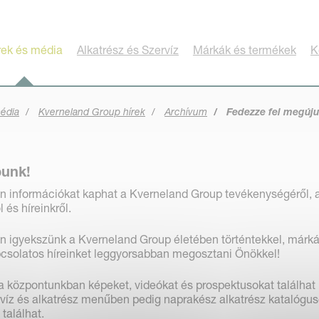
rek és média
Alkatrész és Szervíz
Márkák és termékek
K
média
Kverneland Group hírek
Archívum
Fedezze fel megúju
punk!
n információkat kaphat a Kverneland Group tevékenységéről, 
és híreinkről.
n igyekszünk a Kverneland Group életében történtekkel, márká
pcsolatos híreinket leggyorsabban megosztani Önökkel!
 központunkban képeket, videókat és prospektusokat találhat
rvíz és alkatrész menűben pedig naprakész alkatrész katalógus
 találhat.