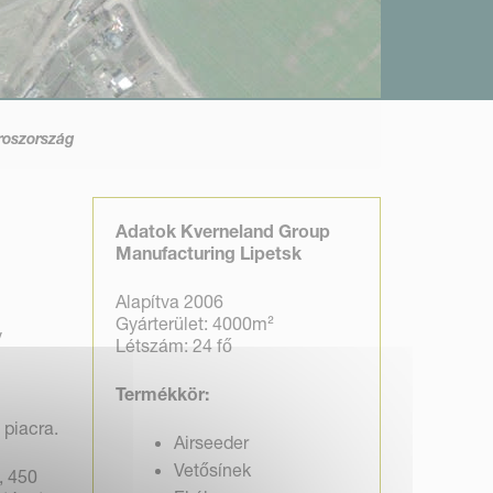
roszország
Adatok
Kverneland Group
Manufacturing Lipetsk
Alapítva 2006
Gyárterület: 4000m²
y
Létszám: 24 fő
Termékkör
:
 piacra.
Airseeder
Vetősínek
, 450