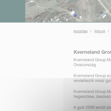
Kezdőlap
Rólunk
Kverneland Gro
Kverneland Group Ma
Oroszország
Kverneland Group az
rendelkezik orosz gyá
Kverneland Group Ma
hegesztése, összesze
A gyár 2006 került a