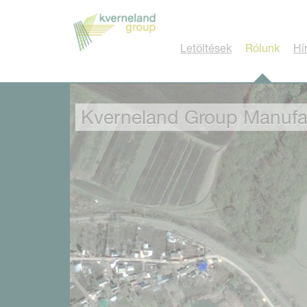
Süti preferenciák
Letöltések
Rólunk
Hí
Kverneland Group Manufac