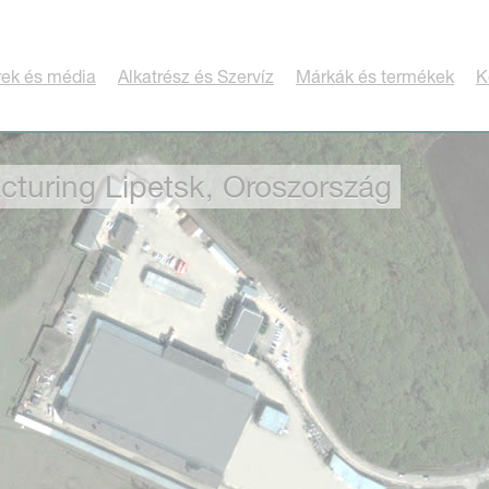
rek és média
Alkatrész és Szervíz
Márkák és termékek
K
turing Lipetsk, Oroszország