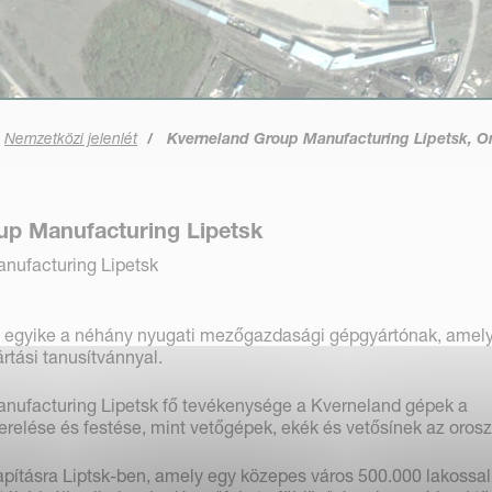
Nemzetközi jelenlét
Kverneland Group Manufacturing Lipetsk, O
up Manufacturing Lipetsk
nufacturing Lipetsk
 egyike a néhány nyugati mezőgazdasági gépgyártónak, amel
rtási tanusítvánnyal.
nufacturing Lipetsk fő tevékenysége a Kverneland gépek a
relése és festése, mint vetőgépek, ekék és vetősínek az orosz
lapításra Liptsk-ben, amely egy közepes város 500.000 lakossal