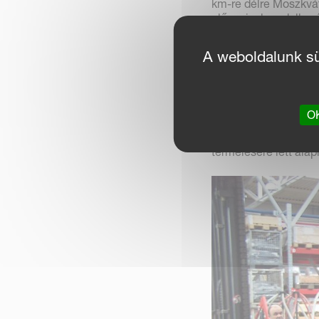
km-re délre Moszkvátó
előnyeivel rendelkez
elmúlt néhány évben 
helyi beszállítóval.
A weboldalunk süt
A gyár képzett szak
Kverneland gyárakban
előfeltétele a tovább
OK
A Kverneland tulajdo
termelésére lett alapí