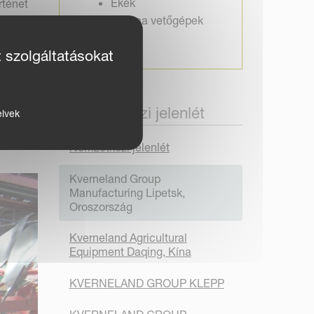
Ekék
rténet
Az
Optima vetőgépek
 fontos
t szolgáltatásokat
i
. Ez
Nemzetközi jelenlét
elvek
Nemzetközi jelenlét
Kverneland Group
Manufacturing Lipetsk,
Oroszország
Kverneland Agricultural
Equipment Daqing, Kína
KVERNELAND GROUP KLEPP