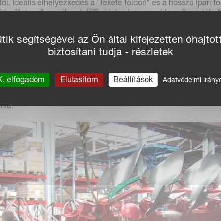
l. Ideális elhelyezkedés a "fekete földön" és a hosszú ipari tö
ő területen. A regióban találhatóak a legnagyobb acélgyártók. 
a Kverneland Group sikeres együttműködést épített ki néhány
ik segítségével az Ön által kifejezetten óhajtot
biztosítani tudja - részletek
embereket alkalmaz, angol-német nyelvtudással, nyugat-európa
 tartott képzésekkel és Kverneland IT rendszerek ismeretével
i piaci fejlődésnek.
, elfogadom
Elutasítom
Beállítások
Adatvédelmi irány
nú gyár alapítása a Kverneland gépek orosz piacra történő
tva.