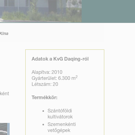
Kína
Adatok a KvG Daqing-ról
Alapítva: 2010
2
Gyárterület: 6.300 m
Létszám: 20
ként
Termékkör
:
Szántóföldi
kultivátorok
Szemenkénti
vetőgépek