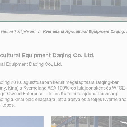
Nemzetközi jelenlét
Kverneland Agricultural Equipment Daqing, 
cultural Equipment Daqing Co. Ltd.
ral Equipment Daqing Co., Ltd.
qing 2010. agusztusában került megalapításra Daqing-ban
mány, Kína) a Kverneland ASA 100%-os tulajdonaként és WFOE-
gn-Owned Enterprise – Teljes Külföldi tulajdonú Társaság).
ng a kínai piac ellátására lett alapítva és a teljes Kverneland
 képes.