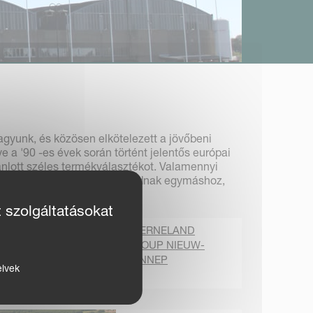
agyunk, és közösen elkötelezett a jövőbeni
a '90 -es évek során történt jelentős európai
ánlott széles termékválasztékot. Valamennyi
t, amelyek szorosan kapcsolódnak egymáshoz,
a vezérli.
t szolgáltatásokat
KVERNELAND
GROUP NIEUW-
VENNEP
elvek