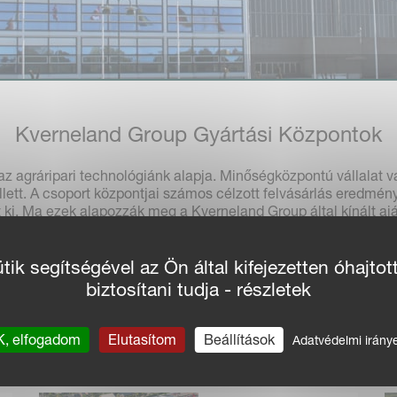
Kverneland Group Gyártási Központok
az agráripari technológiánk alapja. Minőségközpontú vállalat v
. A csoport központjai számos célzott felvásárlás eredménye 
 ki. Ma ezek alapozzák meg a Kverneland Group által kínált aj
 elkötelezett a gyártás, az R&D és a termékmenedzsment irán
 folyamatos fejlesztés mellett folytatott együttműködés filozófi
ik segítségével az Ön által kifejezetten óhajtot
biztosítani tudja - részletek
KVERNELAND
GROUP
KERTEMINDE
, elfogadom
Elutasítom
Beállítások
Adatvédelmi irány