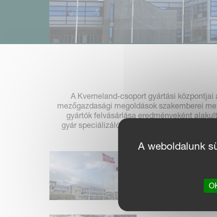
A Kverneland-csoport gyártási központjai 
mezőgazdasági megoldások szakemberei mellett
gyártók felvásárlása eredményeként alakult
gyár speciálizálódott termékekre, miközben
mindezt a
A weboldalunk süt
KVERNELAND
GROUP KLEPP
OK