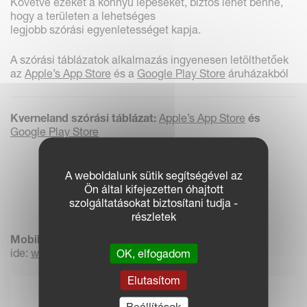
Követve ezeket a könnyű lépéseket, biztos lehet benne,
hogy a területen a lehetséges
legjobb szórási egyenletességet kapja.
A szórási táblázatok alkalmazás ingyenesen letölthetőek
az
Apple’s App Store
és a
Google Play Store
áruházakból
Kverneland szórási táblázat:
Apple’s App Store
és
Google Play Store
A weboldalunk sütik segítségével az
Ön által kifejezetten óhajtott
szolgáltatásokat biztosítani tudja -
részletek
Mobile Applikáció
kattintson
ide:
www.kvernelandspreadingcharts.com
OK, elfogadom
Elutasítom
Beállítások