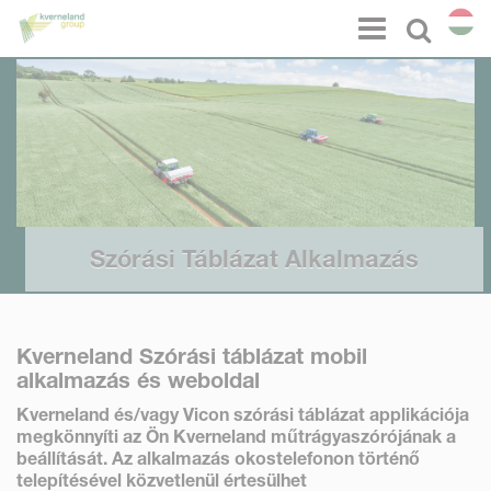
Süti preferenciák
Menu
Select l
Szórási Táblázat Alkalmazás
Kverneland Szórási táblázat mobil
alkalmazás és weboldal
Kverneland és/vagy Vicon
szórási táblázat applikációja
megkönnyíti az Ön Kverneland műtrágyaszórójának a
beállítását. Az alkalmazás okostelefonon történő
telepítésével közvetlenül értesülhet