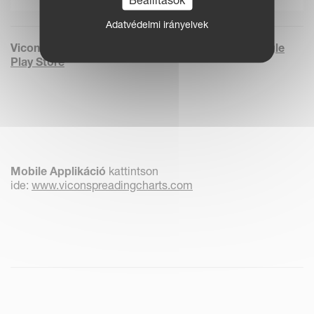
Adatvédelmi irányelvek
Vicon szórási táblázat:
Apple’s App Store
és
Google
Play Store
Mobile Applikáció
kattintson
ide:
www.viconspreadingcharts.com