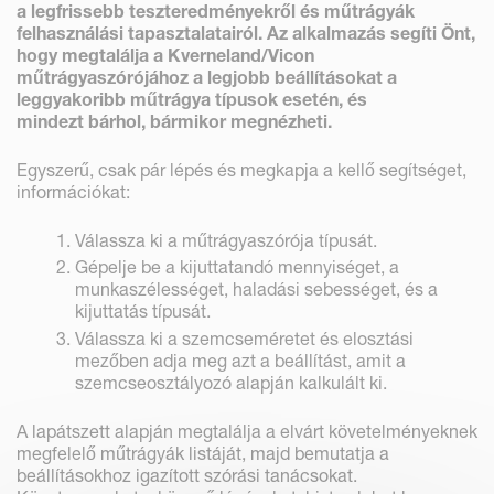
a legfrissebb teszteredményekről és műtrágyák
felhasználási tapasztalatairól. Az alkalmazás segíti Önt,
hogy megtalálja a Kverneland/Vicon
műtrágyaszórójához a legjobb beállításokat a
leggyakoribb műtrágya típusok esetén, és
mindezt bárhol, bármikor megnézheti.
Egyszerű, csak pár lépés és megkapja a kellő segítséget,
információkat:
Válassza ki a műtrágyaszórója típusát.
Gépelje be a kijuttatandó mennyiséget, a
munkaszélességet, haladási sebességet, és a
kijuttatás típusát.
Válassza ki a szemcseméretet és elosztási
mezőben adja meg azt a beállítást, amit a
szemcseosztályozó alapján kalkulált ki.
A lapátszett alapján megtalálja a elvárt követelményeknek
megfelelő műtrágyák listáját, majd bemutatja a
beállításokhoz igazított szórási tanácsokat.