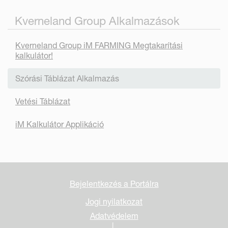
Kverneland Group Alkalmazások
Kverneland Group iM FARMING Megtakarítási
kalkulátor!
Szórási Táblázat Alkalmazás
Vetési Táblázat
iM Kalkulátor Applikáció
Bejelentkezés a Portálra
Jogi nyilatkozat
Adatvédelem
|