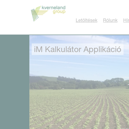
Süti preferenciák
Letöltések
Rólunk
Hí
iM Kalkulátor Applikáció