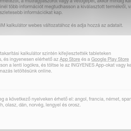
ermetezőt, a műtrágyaszórót vagy a vetőgépet, akkor mindig kat
inél több információt megtudhasson a kiválasztott termékről, 
észletesebb információkat kap.
iM kalkulátor webes változatához és adja hozzá az adatait.
arítási kalkulátor szintén kifejlesztették tableteken
is, és ingyenesen elérhető az
App Store
és a
Google Play Store
tson a lenti logókra, és töltse le az INGYENES App-okat vagy k
mazás letöltésünk online.
eg a következő nyelveken érhető el: angol, francia, német, span
eh, olasz, dán, norvég, lengyel és orosz.