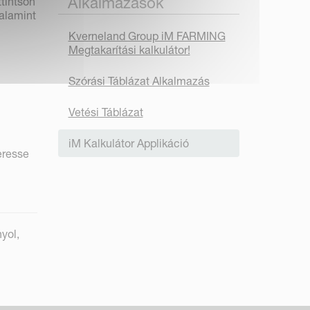
Alkalmazások
tintson
valamint
Kverneland Group iM FARMING
Megtakarítási kalkulátor!
Szórási Táblázat Alkalmazás
Vetési Táblázat
iM Kalkulátor Applikáció
eresse
yol,