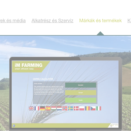
rek és média
Alkatrész és Szervíz
Márkák és termékek
K