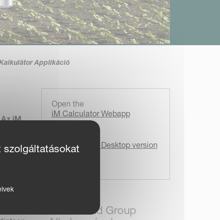
Kalkulátor Applikáció
Open the
iM Calculator Webapp
 Az iM
elően
Download the
iM Calculator Desktop version
t szolgáltatásokat
ág
édőszer
elvek
etezés
Kverneland Group