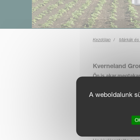
Kezdőlap
Márkák és
Kverneland Gro
Ön is akar megtakar
Kalkulátorral kiszá
mekkora a megtakar
A weboldalunk süt
Ez az alkalmazás eg
mérete, a földterüle
és vetőmag költségek
OK
megtakarításokat GP
és a műtrágyaszórás 