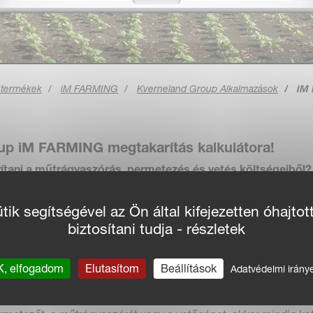
 termékek
iM FARMING
Kverneland Group Alkalmazások
iM 
up iM FARMING megtakarítás kalkulátora!
ítani a műtrágyaszórás, permetezés és vetés költségeiből?
molhatja Ön is, hogy a gazdálkodási körülményeinek megfel
ítási lehetősége.
ik segítségével az Ön által kifejezetten óhajtot
biztosítani tudja - részletek
y közelítő becslést* eredményez, amely megmutatja a gazdas
tek alakja, a munkaszélesség és az aktuális műtrágya, növényv
 alapján elérhető megtakarítást. Az Applikáció kiszámolja a
, elfogadom
Elutasítom
Beállítások
Adatvédelmi irány
S funkció használatával, mostantól pontosabb a vetés, a perm
átfedések nélkül.