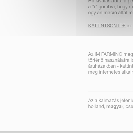
Ha kiválasztotta a p
a "i" gombra, hogy m
egy animáció által r
KATTINTSON IDE
az 
Az iM FARMING megtak
történő használatra 
áruházakban - kattin
meg internetes alkal
Az alkalmazás jelenl
holland,
magyar
, cs