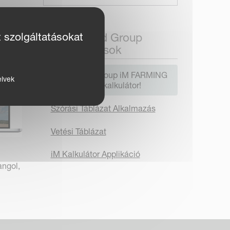
kat,
t szolgáltatásokat
Kverneland Group
Alkalmazások
Kverneland Group iM FARMING
elvek
Megtakarítási kalkulátor!
Szórási Táblázat Alkalmazás
Vetési Táblázat
iM Kalkulátor Applikáció
angol,