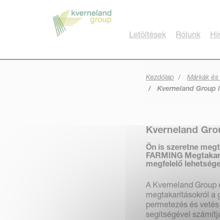
Süti preferenciák
Letöltések
Rólunk
Hí
Kezdőlap
Márkák és
Kverneland Group i
Kverneland Gro
Ön is szeretne megt
FARMING Megtakarítá
megfelelő lehetség
A Kverneland Group e
megtakarításokról a 
permetezés és vetés 
segítségével számítj