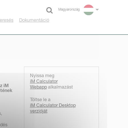
Magyarország
Select language
eresés
Dokumentáció
Nyissa meg
iM Calculator
Az iM
Webapp
alkalmazást
etének
Töltse le a
iM Calculator Desktop
verzióját
,
edés