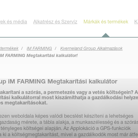
rek és média
Alkatrész és Szervíz
Márkák és termékek
K
 termékek
iM FARMING
Kverneland Group Alkalmazások
M FARMING Megtakarítási kalkulátor!
up iM FARMING Megtakarítási kalkulátor
akarítani a szórás, a permetezés vagy a vetés költségein? 
si kalkulátorral most kiszámíthatja a gazdálkodási helyz
es megtakarításokat.
zen weboldala képes valódi becslést készíteni a lehetséges
gazdaság mérete, a tábla alakja, a munkaszélesség és a szórás
tényleges költségei alapján. Az Applokáció a GPS-funkciók
a ki a költségmegtakarítást, mivel a gazdálkodók most már átf