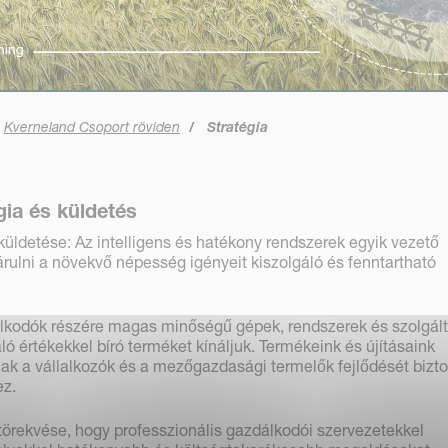
Kverneland Csoport röviden
Stratégia
gia és küldetés
üldetése: Az intelligens és hatékony rendszerek egyik vezető
árulni a növekvő népesség igényeit kiszolgáló és fenntartható
lkodók részére magas minőségű gépek, rendszerek és szolgál
ó értékekkel bíró terméket kínáljuk. Termékeink és újításaink
nak a vállalkozók és a mezőgazdasági termelők fejlődését bizto
ez.
örekvése, hogy professzionális gazdálkodói szervezetekkel