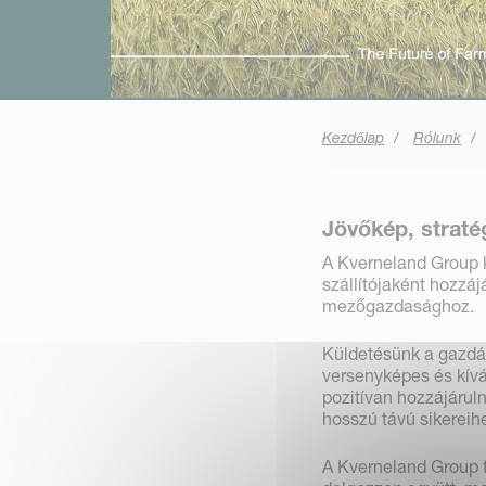
Kezdőlap
Rólunk
Jövőkép, straté
A Kverneland Group k
szállítójaként hozzáj
mezőgazdasághoz.
Küldetésünk a gazdá
versenyképes és kívál
pozitívan hozzájárul
hosszú távú sikereih
A Kverneland Group t