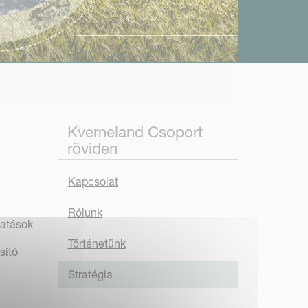
Kverneland Csoport
röviden
Kapcsolat
Rólunk
tatások
Történetünk
sító
Stratégia