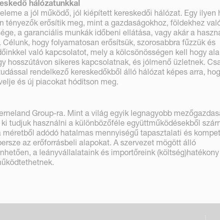
reskedő hálózatunkkal
eleme a jól működő, jól kiépített kereskedői hálózat. Egy ilyen 
 tényezők erősítik meg, mint a gazdaságokhoz, földekhez val
ge, a garanciális munkák időbeni ellátása, vagy akár a haszná
 Célunk, hogy folyamatosan erősítsük, szorosabbra fűzzük és
dőinkkel való kapcsolatot, mely a kölcsönösségen kell hogy ala
gy hosszútávon sikeres kapcsolatnak, és jólmenő üzletnek. Cs
 tudással rendelkező kereskedőkből álló hálózat képes arra, ho
velje és új piacokat hódítson meg.
erneland Group-ra. Mint a világ egyik legnagyobb mezőgazdas
 ki tudjuk használni a különbözőféle együttműködésekből szá
 a méretből adódó hatalmas mennyiségű tapasztalati és kompe
ersze az erőforrásbeli alapokat. A szervezet mögött álló
etően, a leányvállalataink és importőreink (költség)hatékony
működtethetnek.