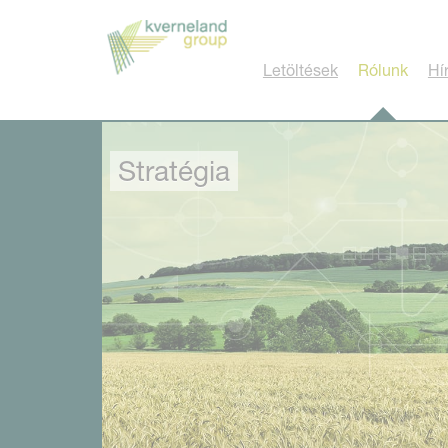
Süti preferenciák
Letöltések
Rólunk
Hí
Stratégia