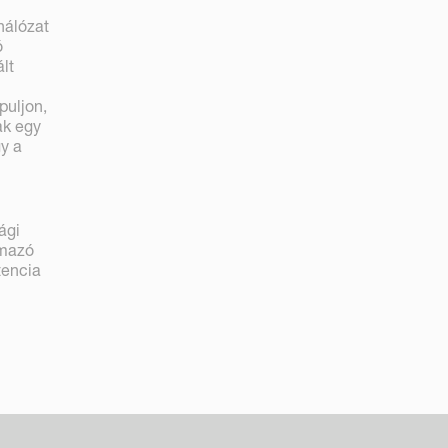
hálózat
ó
lt
puljon,
ak egy
gy a
ági
rmazó
tencia