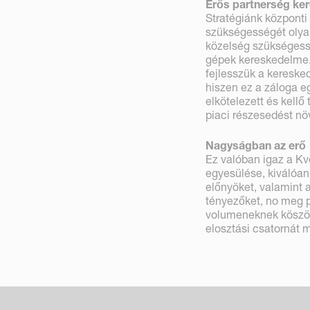
Erős partnerség ke
Stratégiánk központi 
szükségességét olyan
közelség szükségessé
gépek kereskedelme.
fejlesszük a kereske
hiszen ez a záloga e
elkötelezett és kellő
piaci részesedést nö
Nagyságban az erő
Ez valóban igaz a Kv
egyesülése, kiválóan
előnyöket, valamint
tényezőket, no meg p
volumeneknek köszönh
elosztási csatornát 