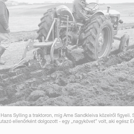
Hans Sylling a traktoron, míg Arne Sandkleiva közelről figyeli. 
tazó ellenőrként dolgozott - egy „nagykövet” volt, aki egész E