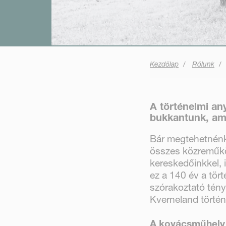
Kezdőlap
Rólunk
A történelmi an
bukkantunk, am
Bár megtehetnénk
összes közreműköd
kereskedőinkkel, 
ez a 140 év a tö
szórakoztató tény
Kverneland történ
A kovácsműhely