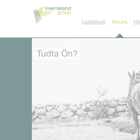
Süti preferenciák
Letöltések
Rólunk
Hí
Tudta Ön?