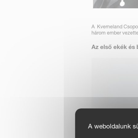
A Kverneland Csoport
három ember vezette
Az első ekék és
A weboldalunk süt