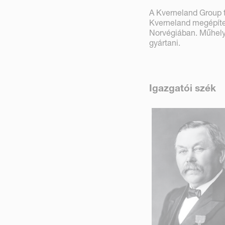
A Kverneland Group tö
Kverneland megépítet
Norvégiában. Műhelyé
gyártani.
Igazgatói szék