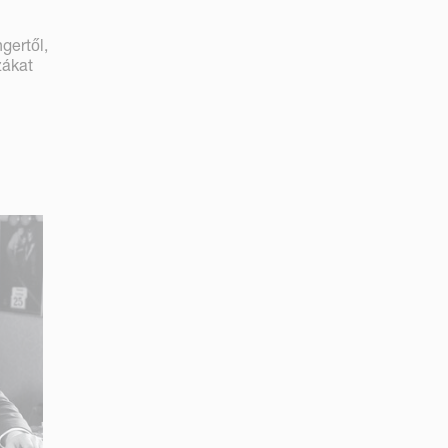
gertől,
zákat