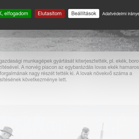
, elfogadom
Elutasítom
Beállítások
Adatvédelmi irány
zdasági munkagépek gyártását kiterjesztették, pl. ekék, boro
zítésével. A norvég piacon az egybarázdás lovas ekék hamaro
forgalmának nagy részét tették ki. A lovak növekvő száma a
ítésének következménye lett.