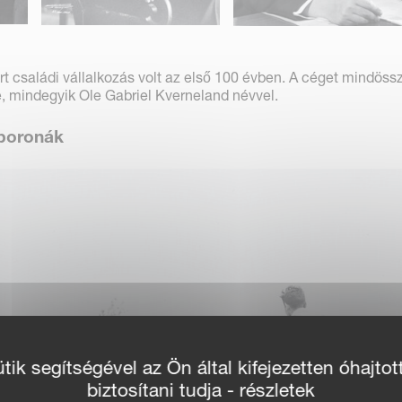
 családi vállalkozás volt az első 100 évben. A céget mindöss
, mindegyik Ole Gabriel Kverneland névvel.
 boronák
ik segítségével az Ön által kifejezetten óhajtot
biztosítani tudja - részletek