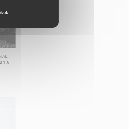
elvek
nák,
san a