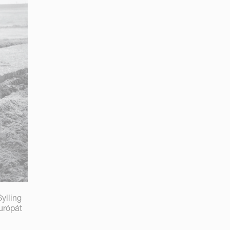
Sylling
urópát