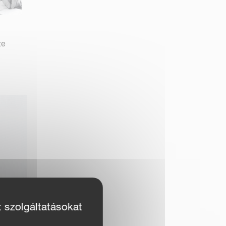
ze
t szolgáltatásokat