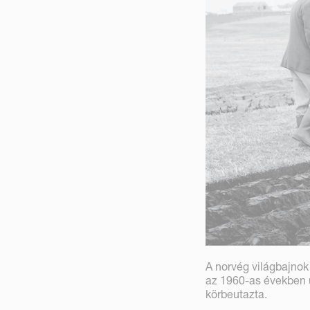
A norvég világbajnok 
az 1960-as években u
körbeutazta.