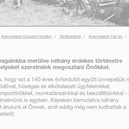
Kverneland Csoport röviden
Történetünk
Kverneland 140 év
yagainkba merülve néhány érdekes történetre
elyeket szeretnénk megosztani Önökkel.
, hogy ezt a 140 éves évfordulót együtt ünnepeljük 
ővel, hűséges és elkötelezett ügyfeleinkkel,
importőrökkel, munkatársainkkal és beszállítóinkkal -
rténelmünk is egyben. Képeken bemutatva néhány
t árulunk el Önnek, amit eddig még nem tudhattak a
etéről.