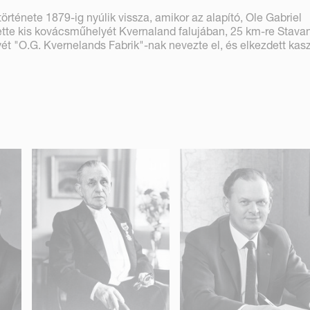
rténete 1879-ig nyúlik vissza, amikor az alapító, Ole Gabriel
te kis kovácsműhelyét Kvernaland falujában, 25 km-re Stavan
t "O.G. Kvernelands Fabrik"-nak nevezte el, és elkezdett kas