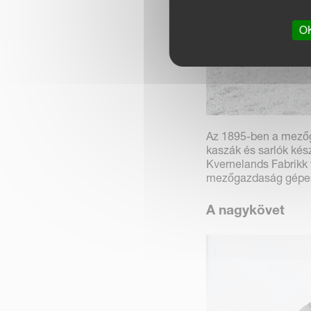
OK
Az 1895-ben a mezőga
kaszák és sarlók kés
Kvernelands Fabrikk 
mezőgazdaság gépes
A nagykövet