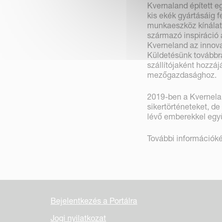
Kvernaland épített e
kis ekék gyártásáig fe
munkaeszköz kínálat 
származó inspiráció
Kverneland az innova
Küldetésünk továbbra
szállítójaként hozzáj
mezőgazdasághoz.
2019-ben a Kvernelan
sikertörténeteket, d
lévő emberekkel együ
További információké
Bejelentkezés a Portálra
Jogi nyilatkozat