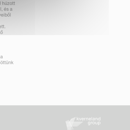
l húzott
l, és a
yeiből
tt.
tő
 a
löttünk