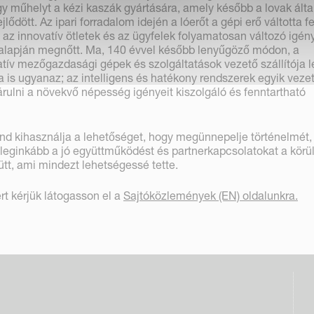
gy műhelyt a kézi kaszák gyártására, amely később a lovak álta
jlődött. Az ipari forradalom idején a lóerőt a gépi erő váltotta fe
az innovatív ötletek és az ügyfelek folyamatosan változó igén
 alapján megnőtt. Ma, 140 évvel később lenyűgöző módon, a
tív mezőgazdasági gépek és szolgáltatások vezető szállítója le
 is ugyanaz; az intelligens és hatékony rendszerek egyik veze
árulni a növekvő népesség igényeit kiszolgáló és fenntartható
d kihasználja a lehetőséget, hogy megünnepelje történelmét,
e leginkább a jó együttműködést és partnerkapcsolatokat a körü
tt, ami mindezt lehetségessé tette.
rt kérjük látogasson el a
Sajtóközlemények (EN) oldalunkra.