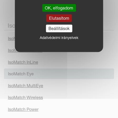
OK, elfogadom
Elutasítom
IsoMatch Termékek
Beállítások
Adatvédelmi irányelvek
IsoMatch Grip
IsoMatch Global 3
IsoMatch InLine
IsoMatch Eye
IsoMatch MultiEye
IsoMatch Wireless
IsoMatch Power