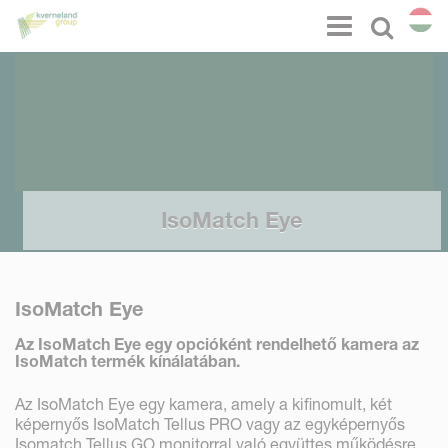
Süti preferenciák
Menu
Select l
IsoMatch Eye
IsoMatch Eye
Az IsoMatch Eye egy opcióként rendelhető kamera az
IsoMatch termék kínálatában.
Az IsoMatch Eye egy kamera, amely a kifinomult, két
képernyős IsoMatch Tellus PRO vagy az egyképernyős
Isomatch Tellus GO monitorral való együttes működésre