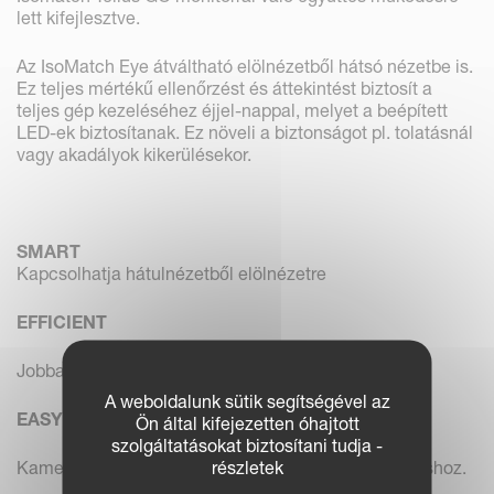
lett kifejlesztve.
Az IsoMatch Eye átváltható elölnézetből hátsó nézetbe is.
Ez teljes mértékű ellenőrzést és áttekintést biztosít a
teljes gép kezeléséhez éjjel-nappal, melyet a beépített
LED-ek biztosítanak. Ez növeli a biztonságot pl. tolatásnál
vagy akadályok kikerülésekor.
SMART
Kapcsolhatja hátulnézetből elölnézetre
EFFICIENT
Jobban irányítható és átlátható feladatok
A weboldalunk sütik segítségével az
EASY
Ön által kifejezetten óhajtott
szolgáltatásokat biztosítani tudja -
részletek
Kamerába épített LED fénysor a valódi éjszakai látáshoz.