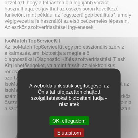
ezzel azt, hogy a felhasználó a legújabb verziót
használhatja, és javíthat az összes soron következő
funkción, mint például az "egyszerű gép beállítás", amely
végigvezeti a felhasználót az első beüzemelés lépésein.
Az eszköz szoftverfrissítései ingyenesek.
IsoMatch TopServiceKit
Az IsoMatch TopServiceKit egy professzionális szerviz
alkalmazás, ami biztosítja a megfelelő
diagnosztikai (Diagnostic Kit)és szoftverfrissítési (Flash
Kit) lehetőségeket, valamint frissíti az elektronikus
rendszert is. A kit tartalmazza az új szervízkészlet
szoftverét - az IsoMatch TopService szoftvert. Az
IsoMatch TopServiceKit tartalmazza a licensz kulcsot az
A weboldalunk sütik segítségével az
IsoMatch TopService szoftveréhez, amely jó az első
Ön által kifejezetten óhajtott
számítógéphez, ahová a szoftver telepítve lett. Az eszköz
szolgáltatásokat biztosítani tudja -
összes képességének kiaknázásához meg kell vásárolnia
részletek
a szoftver licensz kulcsát az
IsoMatch Shop
-on keresztül.
OK, elfogadom
Elutasítom