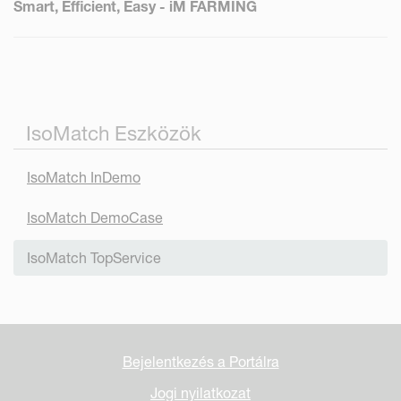
Smart, Efficient, Easy - iM FARMING
IsoMatch Eszközök
IsoMatch InDemo
IsoMatch DemoCase
IsoMatch TopService
Bejelentkezés a Portálra
Jogi nyilatkozat