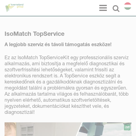
Süti preferenciák
Menu
Select l
IsoMatch TopService
A legjobb szerviz és távoli támogatás eszköze!
Ez az IsoMatch TopServiceKit egy professzionális szerviz
alkalmazás, ami biztosítja a megfelelő diagnosztikai és
szoftverfrissítési lehetőségeket, valamint frissíti az
elektronikus rendszert is. A TopService eszköz segít a
kereskedőnek és a gazdálkodóknak diagnosztizálni és
megoldást találni a problémákra gyorsan és egyszerűen.
Az alkalmazás tartalma világos és felhasználóbarát, több
nyelven elérhető, automatikus szoftverletöltések,
jegyzeteket, dokumentációkat készíthet vele, és
diagnosztizál!