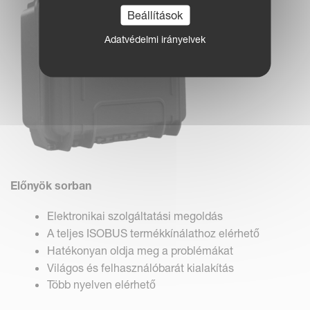
Beállítások
Adatvédelmi irányelvek
Előnyök sorban
Elektronikai szolgáltatási megoldás
A teljes ISOBUS termékkínálathoz elérhető
Hatékonyan oldja meg a problémákat
Világos és felhasználóbarát kialakítás
Több nyelven elérhető