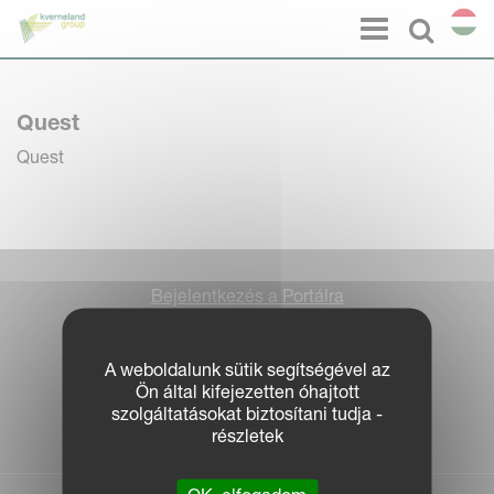
Süti preferenciák
Menu
Select l
Quest
Quest
Bejelentkezés a Portálra
Jogi nyilatkozat
Adatvédelem
A weboldalunk sütik segítségével az
|
Ön által kifejezetten óhajtott
Sütikre vonatkozó tájékoztatás
szolgáltatásokat biztosítani tudja -
| © Kverneland AS
részletek