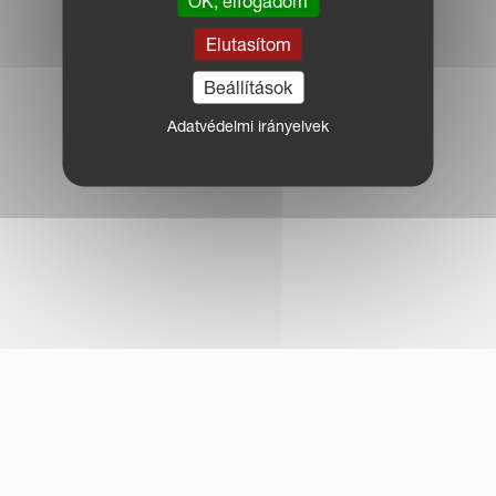
OK, elfogadom
Elutasítom
Beállítások
Adatvédelmi irányelvek