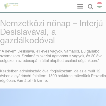
Süti preferenciák
Menu
Select l
Nemzetközi nőnap – Interjú
Desislavával, a
gazdálkodóval
"A nevem Desislava, 41 éves vagyok, Várnából, Bulgáriából
származom. Szakmám szerint agronómus vagyok, és 20 éve
dolgozom az édesapám által alapított családi cégünkben."
Kezdetben adminisztrációval foglalkoztam, de az elmúlt 12
évben a gyártásért feleltem. 1800 hektáron művelünk Provadia
régióban, Várnától 45 km-re.