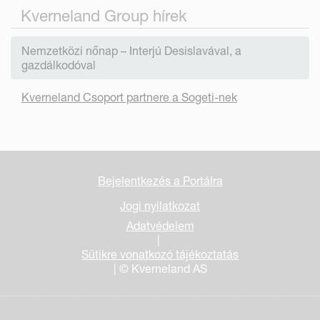
Kverneland Group hírek
Nemzetközi nőnap – Interjú Desislavával, a
gazdálkodóval
Kverneland Csoport partnere a Sogeti-nek
Bejelentkezés a Portálra
Jogi nyilatkozat
Adatvédelem
|
Sütikre vonatkozó tájékoztatás
| © Kverneland AS