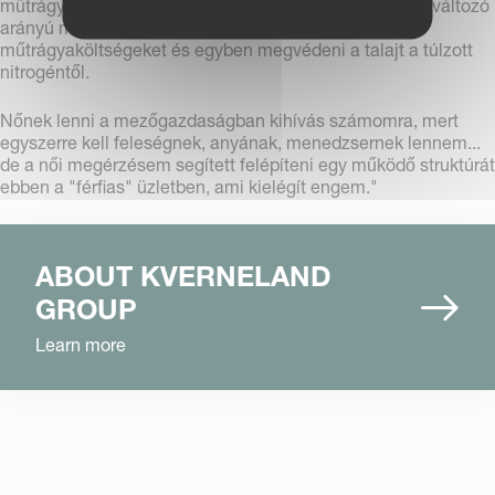
műtrágyaszóró, ami szintén egy álom vált valóra, mert változó
arányú műtrágyázással sikerült csökkenteni a
műtrágyaköltségeket és egyben megvédeni a talajt a túlzott
nitrogéntől.
Nőnek lenni a mezőgazdaságban kihívás számomra, mert
egyszerre kell feleségnek, anyának, menedzsernek lennem...
de a női megérzésem segített felépíteni egy működő struktúrát
ebben a "férfias" üzletben, ami kielégít engem."
ABOUT KVERNELAND
GROUP
Learn more