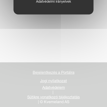
Adatvédelmi irányelvek
Bejelentkezés a Portálra
Jogi nyilatkozat
Adatvédelem
|
Sütikre vonatkozó tájékoztatás
| © Kverneland AS