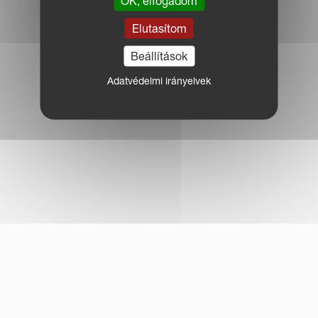
OK, elfogadom
Elutasítom
Beállítások
Adatvédelmi irányelvek