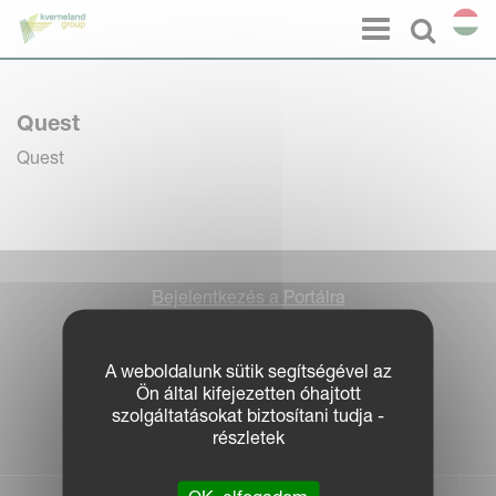
Süti preferenciák
Menu
Select l
Quest
Quest
Bejelentkezés a Portálra
Jogi nyilatkozat
Adatvédelem
A weboldalunk sütik segítségével az
|
Ön által kifejezetten óhajtott
Sütikre vonatkozó tájékoztatás
szolgáltatásokat biztosítani tudja -
| © Kverneland AS
részletek