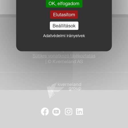
OK, elfogadom
Elutasítom
Beállítások
Bejelentkezés a Portálra
Adatvédelmi irányelvek
Jogi nyilatkozat
Adatvédelem
|
Sütikre vonatkozó tájékoztatás
| © Kverneland AS